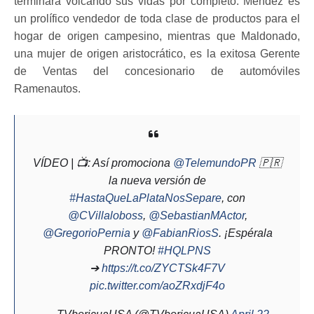
terminará volcando sus vidas por completo. Méndez es
un prolífico vendedor de toda clase de productos para el
hogar de origen campesino, mientras que Maldonado,
una mujer de origen aristocrático, es la exitosa Gerente
de Ventas del concesionario de automóviles
Ramenautos.
VÍDEO | 📺: Así promociona
@TelemundoPR
🇵🇷
la nueva versión de
#HastaQueLaPlataNosSepare
, con
@CVillaloboss
,
@SebastianMActor
,
@GregorioPernia
y
@FabianRiosS
. ¡Espérala
PRONTO!
#HQLPNS
➔
https://t.co/ZYCTSk4F7V
pic.twitter.com/aoZRxdjF4o