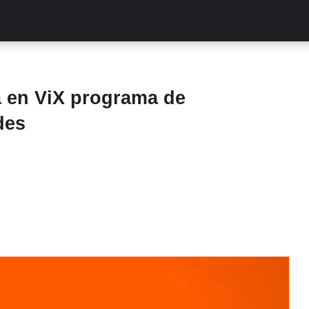
ALITIES
TURCAS
STREAMING
EXCLUSIVAS
RETR
a en ViX programa de
des