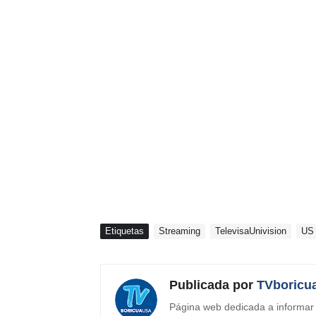
Etiquetas
Streaming
TelevisaUnivision
US 
Publicada por
TVboricu
Página web dedicada a informar s