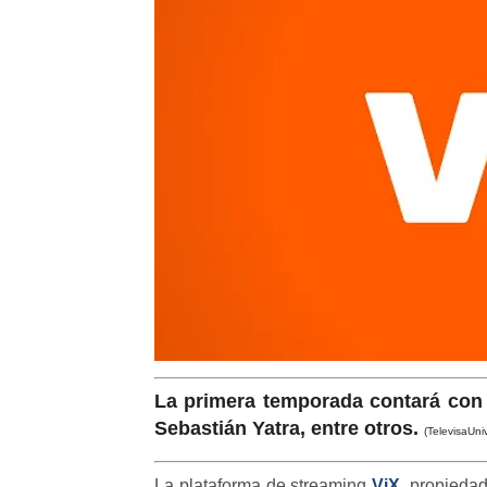
La primera temporada contará con 
Sebastián Yatra, entre otros.
(TelevisaUniv
La plataforma de streaming
ViX
, propieda