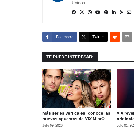
Unidos.
Facebook
Twitter
TE PUEDE INTERESAR:
Más series verticales: conoce las
ViX rev
nuevas apuestas de ViX MicrO
original
Julio 09, 2026
Julio 01, 20