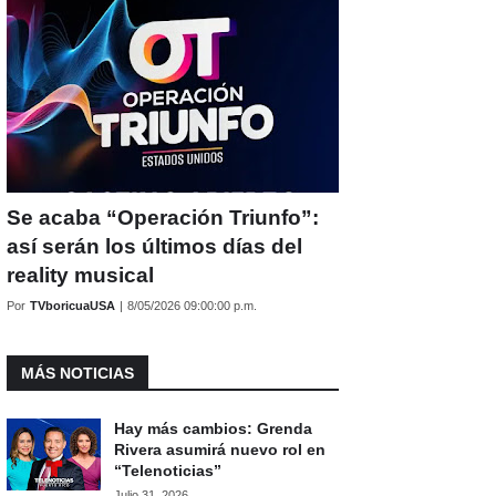
Se acaba “Operación Triunfo”:
así serán los últimos días del
reality musical
Por
TVboricuaUSA
|
8/05/2026 09:00:00 p.m.
MÁS NOTICIAS
Hay más cambios: Grenda
Rivera asumirá nuevo rol en
“Telenoticias”
Julio 31, 2026