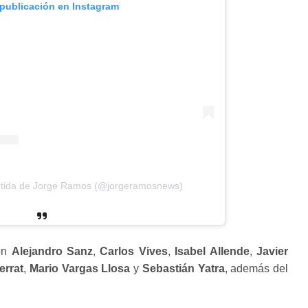
 publicación en Instagram
rtida de Jorge Ramos (@jorgeramosnews)
con
Alejandro Sanz
,
Carlos Vives
,
Isabel Allende
,
Javier
errat
,
Mario Vargas Llosa
y
Sebastián Yatra
, además del