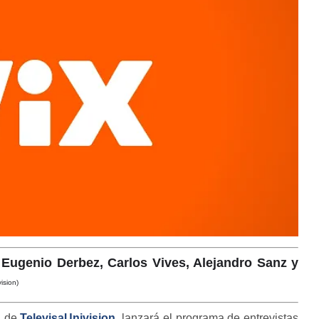
Eugenio Derbez, Carlos Vives, Alejandro Sanz y
ision)
d de
TelevisaUnivision
, lanzará el programa de entrevistas