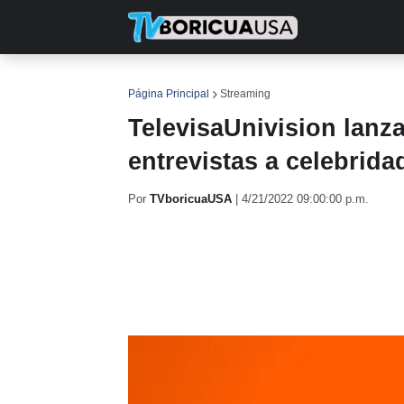
INICIO
NOTICIAS
EN TV
RE
Página Principal
Streaming
TelevisaUnivision lanz
entrevistas a celebrida
Por
TVboricuaUSA
|
4/21/2022 09:00:00 p.m.