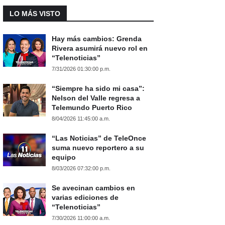
LO MÁS VISTO
Hay más cambios: Grenda
Rivera asumirá nuevo rol en
“Telenoticias”
7/31/2026 01:30:00 p.m.
“Siempre ha sido mi casa”:
Nelson del Valle regresa a
Telemundo Puerto Rico
8/04/2026 11:45:00 a.m.
“Las Noticias” de TeleOnce
suma nuevo reportero a su
equipo
8/03/2026 07:32:00 p.m.
Se avecinan cambios en
varias ediciones de
“Telenoticias”
7/30/2026 11:00:00 a.m.