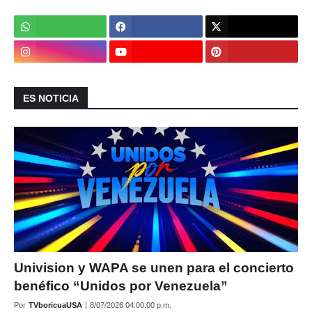
ES NOTICIA
Univision y WAPA se unen para el concierto
benéfico “Unidos por Venezuela”
Por
TVboricuaUSA
|
8/07/2026 04:00:00 p.m.