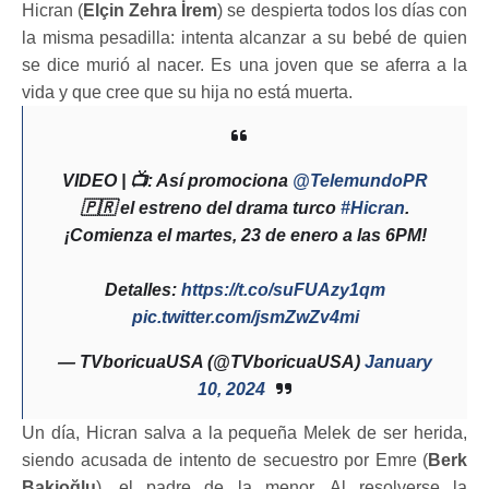
Hicran (
Elçin Zehra İrem
) se despierta todos los días con
la misma pesadilla: intenta alcanzar a su bebé de quien
se dice murió al nacer. Es una joven que se aferra a la
vida y que cree que su hija no está muerta.
VIDEO | 📺: Así promociona
@TelemundoPR
🇵🇷 el estreno del drama turco
#Hicran
.
¡Comienza el martes, 23 de enero a las 6PM!
Detalles:
https://t.co/suFUAzy1qm
pic.twitter.com/jsmZwZv4mi
— TVboricuaUSA (@TVboricuaUSA)
January
10, 2024
Un día, Hicran salva a la pequeña Melek de ser herida,
siendo acusada de intento de secuestro por Emre (
Berk
Bakioğlu
), el padre de la menor. Al resolverse la