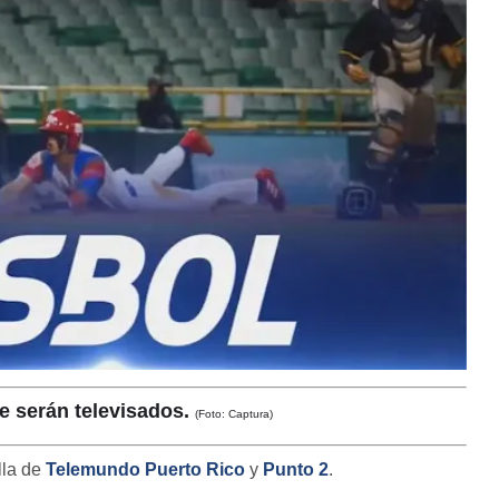
ue serán televisados.
(Foto: Captura)
lla de
Telemundo Puerto Rico
y
Punto 2
.