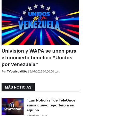
Univision y WAPA se unen para
el concierto benéfico “Unidos
por Venezuela”
Por
TVboricuaUSA
|
8/07/2026 04:00:00 p.m.
MÁS NOTICIAS
“Las Noticias” de TeleOnce
suma nuevo reportero a su
equipo
Agosto 03, 2026