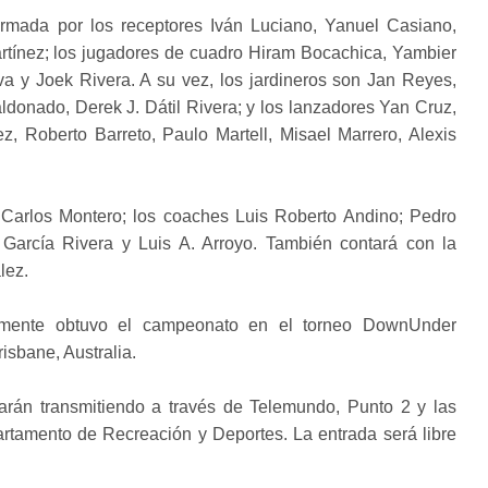
rmada por los receptores Iván Luciano, Yanuel Casiano,
rtínez; los jugadores de cuadro Hiram Bocachica, Yambier
va y Joek Rivera. A su vez, los jardineros son Jan Reyes,
donado, Derek J. Dátil Rivera; y los lanzadores Yan Cruz,
z, Roberto Barreto, Paulo Martell, Misael Marrero, Alexis
 Carlos Montero; los coaches Luis Roberto Andino; Pedro
arcía Rivera y Luis A. Arroyo. También contará con la
ález.
temente obtuvo el campeonato en el torneo DownUnder
isbane, Australia.
tarán transmitiendo a través de Telemundo, Punto 2 y las
tamento de Recreación y Deportes. La entrada será libre