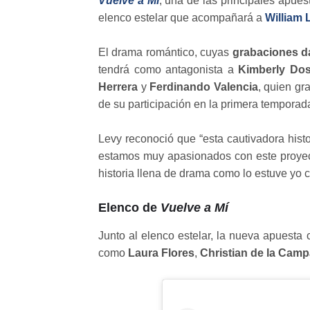
Vuelve a Mí
, una de las principales apue
elenco estelar que acompañará a
William 
El drama romántico, cuyas
grabaciones da
tendrá como antagonista a
Kimberly Do
Herrera
y
Ferdinando Valencia
, quien gr
de su participación en la primera temporada
Levy reconoció que “esta cautivadora histo
estamos muy apasionados con este proyect
historia llena de drama como lo estuve yo c
Elenco de
Vuelve a Mí
Junto al elenco estelar, la nueva apuesta
como
Laura Flores
,
Christian de la Cam