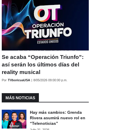
Se acaba “Operación Triunfo”:
así serán los últimos días del
reality musical
Por
TVboricuaUSA
|
8/05/2026 09:00:00 p.m.
MÁS NOTICIAS
Hay más cambios: Grenda
Rivera asumirá nuevo rol en
“Telenoticias”
Julio 31, 2026