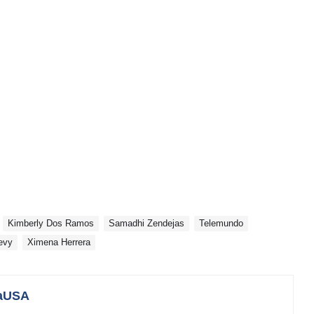
Kimberly Dos Ramos
Samadhi Zendejas
Telemundo
evy
Ximena Herrera
aUSA