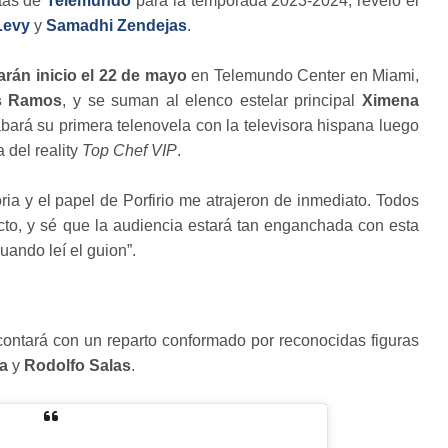
stas de
Telemundo
para la temporada 2023-2024, reveló el
Levy
y
Samadhi Zendejas
.
rán inicio el 22 de mayo
en Telemundo Center en Miami,
s Ramos
, y se suman al elenco estelar principal
Ximena
abará su primera telenovela con la televisora hispana luego
 del reality
Top Chef VIP
.
ria y el papel de Porfirio me atrajeron de inmediato. Todos
o, y sé que la audiencia estará tan enganchada con esta
uando leí el guion”.
 contará con un reparto conformado por reconocidas figuras
pa
y
Rodolfo Salas
.