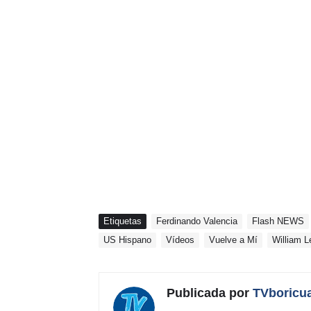
Etiquetas
Ferdinando Valencia
Flash NEWS
US Hispano
Vídeos
Vuelve a Mí
William L
Publicada por
TVboricu