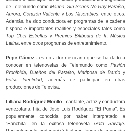
de Telemundo como
Marina
,
Sin Senos No Hay Paraíso
,
Aurora
,
Corazón Valiente
y
Los Miserables
, entre otros.
Además, ha sido conductora en programas de la cadena
hispana e importantes realities y especiales tales como
Top Chef Estrellas
y
Premios Billboard de la Música
Latina
, entre otros programas de entretenimiento.
Pepe Gámez
- es un actor mexicano que se ha dado a
conocer en telenovelas de Telemundo como
Pasión
Prohibida
,
Dueños del Paraíso
,
Mariposa de Barrio
y
Falsa Identidad
, además de participar en otras
producciones de Televisa.
Lilliana Rodríguez
Morillo
- cantante, actriz y conductora
venezolana, hija de José Luis Rodríguez “El Puma”. Es
popularmente conocida por haber interpretado a
“Panchita” en la exitosa telenovela
Gata Salvaje
.
Recientemente protagonizó titulares luego de renunciar