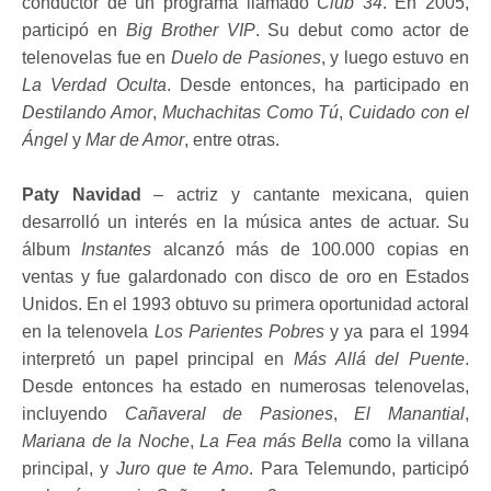
conductor de un programa llamado
Club 34
. En 2005,
participó en
Big Brother VIP
. Su debut como actor de
telenovelas fue en
Duelo de Pasiones
, y luego estuvo en
La Verdad Oculta
. Desde entonces, ha participado en
Destilando Amor
,
Muchachitas Como Tú
,
Cuidado con el
Ángel
y
Mar de Amor
, entre otras.
Paty Navidad
– actriz y cantante mexicana, quien
desarrolló un interés en la música antes de actuar. Su
álbum
Instantes
alcanzó más de 100.000 copias en
ventas y fue galardonado con disco de oro en Estados
Unidos. En el 1993 obtuvo su primera oportunidad actoral
en la telenovela
Los Parientes Pobres
y ya para el 1994
interpretó un papel principal en
Más Allá del Puente
.
Desde entonces ha estado en numerosas telenovelas,
incluyendo
Cañaveral de Pasiones
,
El Manantial
,
Mariana de la Noche
,
La Fea más Bella
como la villana
principal, y
Juro que te Amo
. Para Telemundo, participó