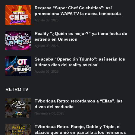
Regresa “Super Chef Celebrities”: así
promociona WAPA TV la nueva temporada
Agosto 09, 2026
Reality “¿Quién es mejor?” ya tiene fecha de
estreno en Univision
Agosto 09, 2026
Se acaba “Operación Triunfo”: así serán los
últimos días del reality musical
Agosto 05, 2026
RETRO TV
TVboricua Retro: recordamos a “Ellas”, las
divas del mediodía
Noviembre 06, 2025
TVboricua Retro: Parejo, Doble y Triple, el
clásico que unió en pantalla a los hermanos