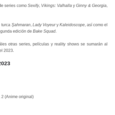
de series como
Sexify
,
Vikings: Valhalla
y
Ginny & Georgia
,
e turca
Şahmaran
,
Lady Voyeur
y
Kaleidoscope
, así como el
segunda edición de
Bake Squad
.
es otras series, películas y reality shows se sumarán al
el 2023.
2023
2 (Anime original)