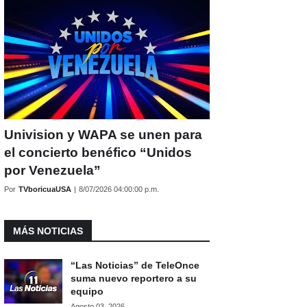
Univision y WAPA se unen para
el concierto benéfico “Unidos
por Venezuela”
Por
TVboricuaUSA
|
8/07/2026 04:00:00 p.m.
MÁS NOTICIAS
“Las Noticias” de TeleOnce
suma nuevo reportero a su
equipo
Agosto 03, 2026