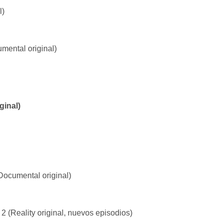
l)
mental original)
ginal)
Documental original)
 (Reality original, nuevos episodios)