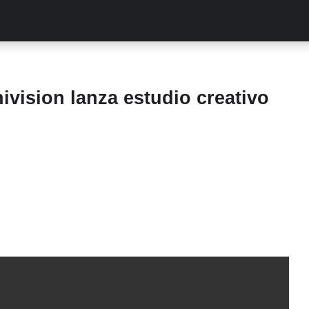
ALITIES
TURCAS
STREAMING
EXCLUSIVAS
RETR
ivision lanza estudio creativo