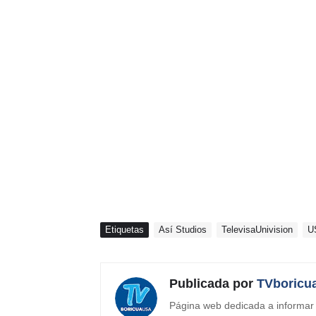
Etiquetas
Así Studios
TelevisaUnivision
U
Publicada por
TVboricu
Página web dedicada a informar s