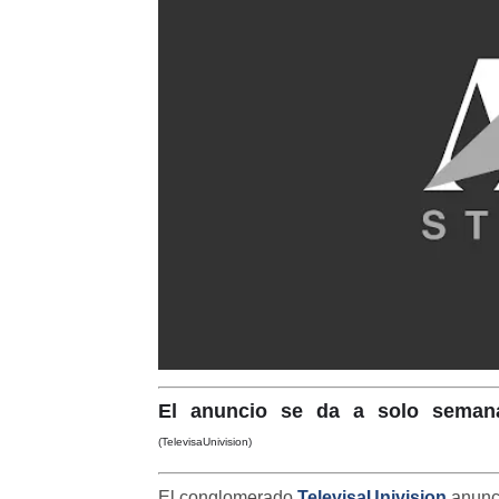
El anuncio se da a solo semana
(TelevisaUnivision)
El conglomerado
TelevisaUnivision
anunc