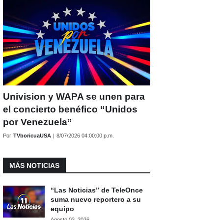
Univision y WAPA se unen para
el concierto benéfico “Unidos
por Venezuela”
Por
TVboricuaUSA
|
8/07/2026 04:00:00 p.m.
MÁS NOTICIAS
“Las Noticias” de TeleOnce
suma nuevo reportero a su
equipo
Agosto 03, 2026