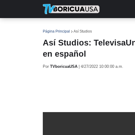
INICIO
NOTICIAS
EN TV
RE
Página Principal
Así Studios
Así Studios: TelevisaUn
en español
Por
TVboricuaUSA
|
4/27/2022 10:00:00 a.m.