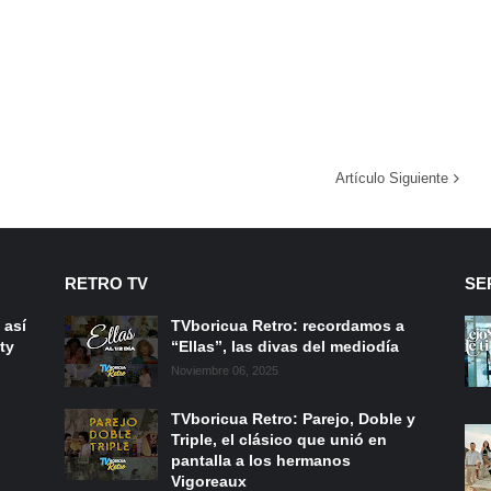
Artículo Siguiente
RETRO TV
SE
 así
TVboricua Retro: recordamos a
ty
“Ellas”, las divas del mediodía
Noviembre 06, 2025
TVboricua Retro: Parejo, Doble y
Triple, el clásico que unió en
pantalla a los hermanos
Vigoreaux