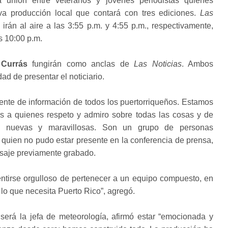
a unión entre veteranos y jóvenes periodistas quienes
va producción local que contará con tres ediciones.
Las
irán al aire a las 3:55 p.m. y 4:55 p.m., respectivamente,
as 10:00 p.m.
Currás
fungirán como anclas de
Las Noticias
. Ambos
d de presentar el noticiario.
fuente de información de todos los puertorriqueños. Estamos
s a quienes respeto y admiro sobre todas las cosas y de
s nuevas y maravillosas. Son un grupo de personas
quien no pudo estar presente en la conferencia de prensa,
nsaje previamente grabado.
tirse orgulloso de pertenecer a un equipo compuesto, en
 lo que necesita Puerto Rico”, agregó.
será la jefa de meteorología, afirmó estar “emocionada y