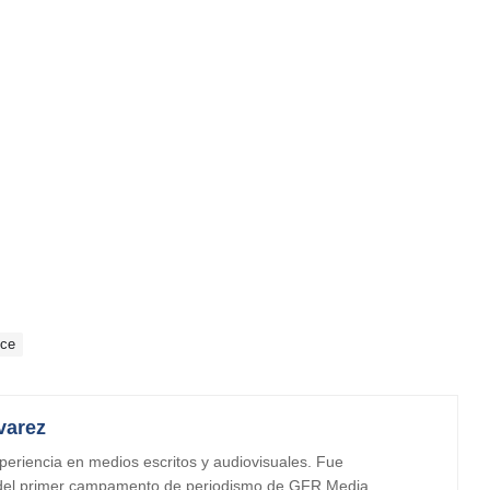
nce
varez
periencia en medios escritos y audiovisuales. Fue
 del primer campamento de periodismo de GFR Media.