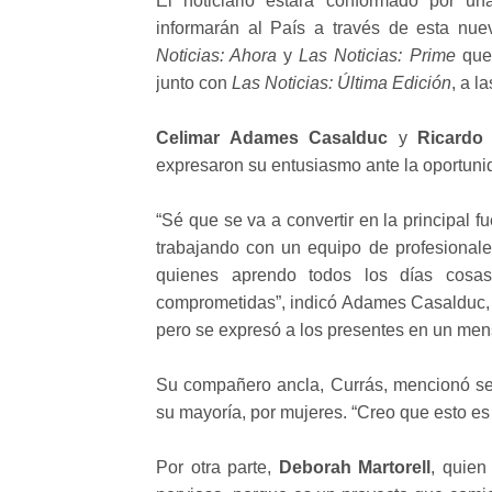
El noticiario estará conformado por un
informarán al País a través de esta nue
Noticias: Ahora
y
Las Noticias: Prime
que 
junto con
Las Noticias: Última Edición
, a l
Celimar Adames Casalduc
y
Ricardo 
expresaron su entusiasmo ante la oportunida
“Sé que se va a convertir en la principal 
trabajando con un equipo de profesionale
quienes aprendo todos los días cosa
comprometidas”, indicó Adames Casalduc, 
pero se expresó a los presentes en un me
Su compañero ancla, Currás, mencionó sen
su mayoría, por mujeres. “Creo que esto es
Por otra parte,
Deborah Martorell
, quien