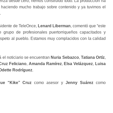
enza desde cero; hemos construido todo. La producción ha
n haciendo mucho trabajo sobre contenido y ya tuvimos el
.
esidente de TeleOnce,
Lenard Liberman
, comentó que “este
te grupo de profesionales puertorriqueños capacitados y
respeto al pueblo. Estamos muy complacidos con la calidad
á el noticiario se encuentran
Nuria Sebazco
,
Tatiana Ortíz
,
ruz Feliciano
,
Amanda Ramírez
,
Elsa Velázquez
,
Luisa
Odette Rodríguez
.
que “Kike” Cruz
como asesor y
Jenny Suárez
como