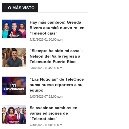
LO MÁS VISTO
Hay más cambios: Grenda
Rivera asumirá nuevo rol en
“Telenoticias”
7/31/2026 01:30:00 p.m.
“Siempre ha sido mi casa”:
Nelson del Valle regresa a
Telemundo Puerto Rico
8/04/2026 11:45:00 a.m.
“Las Noticias” de TeleOnce
suma nuevo reportero a su
equipo
8/03/2026 07:32:00 p.m.
Se avecinan cambios en
varias ediciones de
“Telenoticias”
7/30/2026 11:00:00 a.m.