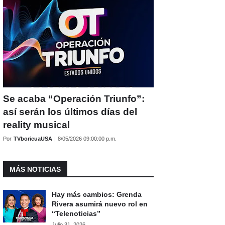
Se acaba “Operación Triunfo”:
así serán los últimos días del
reality musical
Por
TVboricuaUSA
|
8/05/2026 09:00:00 p.m.
MÁS NOTICIAS
Hay más cambios: Grenda
Rivera asumirá nuevo rol en
“Telenoticias”
Julio 31, 2026