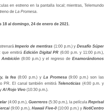
culas en estreno en la pantalla local; mientras, Telemundo
treno de
La Promesa
.
s 18 al domingo, 24 de enero de 2021
.
estrenará
Imperio de mentiras
(1:00 p.m.) y
Desafío Súper
z que emitirá
Edición Digital PR
(6:00 p.m. y 11:00 p.m.),
e Ambición
(8:00 p.m.) y el regreso de
Enamorándonos
y, la fea
(8:00 p.m.) y
La Promesa
(9:00 p.m.) son las
o PR. El canal también emitirá
Telenoticias
(4:00 p.m. y
 y
Al Rojo Vivo
(10:30 p.m.).
elar
(4:00 p.m.),
Guerreros
(5:30 p.m.), la película
Reprisal
ercai
(9:00 p.m.),
Hawaii Five-0
(10:00 p.m.) y
NotiCentro