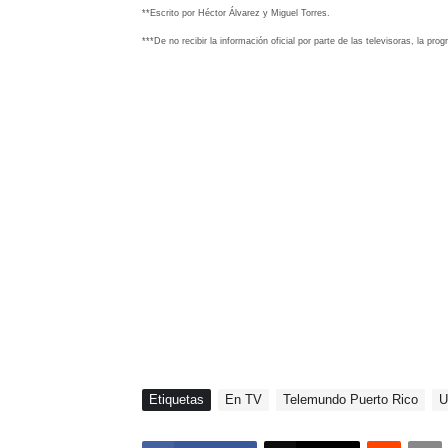
**Escrito por Héctor Álvarez y Miguel Torres.
***De no recibir la información oficial por parte de las televisoras, la pr
Etiquetas
En TV
Telemundo Puerto Rico
U