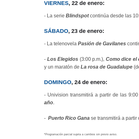
VIERNES
, 22 de enero:
- La serie
Blindspot
continúa desde las 10
SÁBADO
, 23 de enero:
- La telenovela
Pasión de Gavilanes
conti
-
Los Elegidos
(3:00 p.m.),
Como dice el 
y un maratón de
La rosa de Guadalupe
(d
DOMINGO
, 24 de enero:
- Univision transmitirá a partir de las 9:0
año
.
-
Puerto Rico Gana
se transmitirá a parti
*Programación parcial sujeta a cambios sin previo aviso.