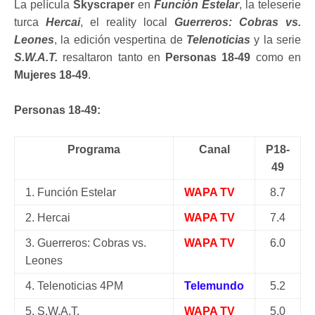
La película
Skyscraper
en
Función Estelar
, la teleserie
turca
Hercai
, el reality local
Guerreros: Cobras vs.
Leones
, la edición vespertina de
Telenoticias
y la serie
S.W.A.T.
resaltaron tanto en
Personas 18-49
como en
Mujeres 18-49
.
Personas 18-49:
Programa
Canal
P18-
49
1. Función Estelar
WAPA TV
8.7
2. Hercai
WAPA TV
7.4
3. Guerreros: Cobras vs.
WAPA TV
6.0
Leones
4. Telenoticias 4PM
Telemundo
5.2
5. S.W.A.T.
WAPA TV
5.0