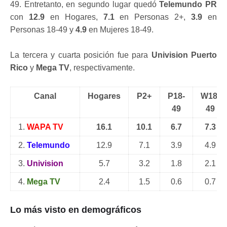
49. Entretanto, en segundo lugar quedó
Telemundo PR
con
12.9
en Hogares,
7.1
en Personas 2+,
3.9
en
Personas 18-49 y
4.9
en Mujeres 18-49.
La tercera y cuarta posición fue para
Univision Puerto
Rico
y
Mega TV
, respectivamente.
Canal
Hogares
P2+
P18-
W18-
49
49
1.
WAPA TV
16.1
10.1
6.7
7.3
2.
Telemundo
12.9
7.1
3.9
4.9
3.
Univision
5.7
3.2
1.8
2.1
4.
Mega TV
2.4
1.5
0.6
0.7
Lo más visto en demográficos