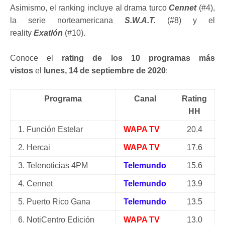
Asimismo, el ranking incluye al drama turco
Cennet
(#4),
la serie norteamericana
S.W.A.T.
(#8) y el
reality
Exatlón
(#10).
Conoce el
rating de los 10 programas más
vistos
el
lunes, 14 de septiembre de 2020
:
Programa
Canal
Rating
HH
1. Función Estelar
WAPA TV
20.4
2. Hercai
WAPA TV
17.6
3. Telenoticias 4PM
Telemundo
15.6
4. Cennet
Telemundo
13.9
5. Puerto Rico Gana
Telemundo
13.5
6. NotiCentro Edición
WAPA TV
13.0