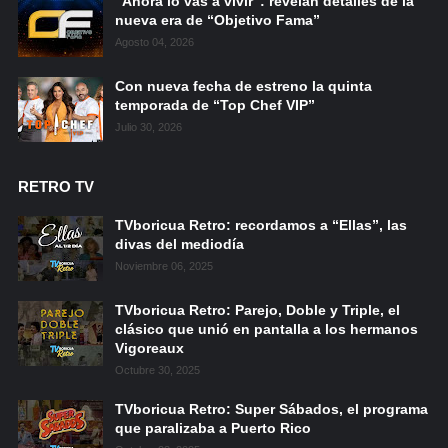
“Ahora lo vas a vivir”: revelan detalles de la
nueva era de “Objetivo Fama”
Agosto 04, 2026
Con nueva fecha de estreno la quinta
temporada de “Top Chef VIP”
Julio 30, 2026
RETRO TV
TVboricua Retro: recordamos a “Ellas”, las
divas del mediodía
Noviembre 06, 2025
TVboricua Retro: Parejo, Doble y Triple, el
clásico que unió en pantalla a los hermanos
Vigoreaux
Octubre 30, 2025
TVboricua Retro: Super Sábados, el programa
que paralizaba a Puerto Rico