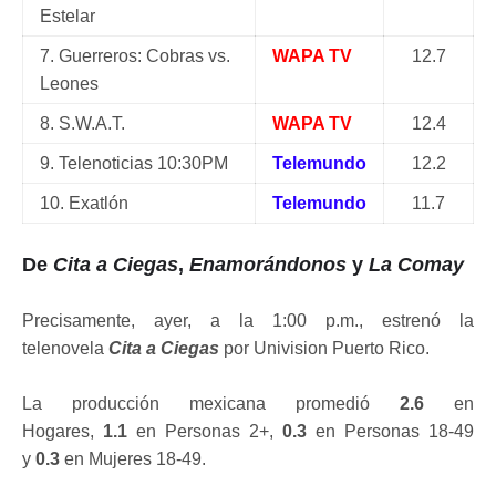
Estelar
7. Guerreros: Cobras vs.
WAPA TV
12.7
Leones
8. S.W.A.T.
WAPA TV
12.4
9. Telenoticias 10:30PM
Telemundo
12.2
10. Exatlón
Telemundo
11.7
De
Cita a Ciegas
,
Enamorándonos
y
La Comay
Precisamente, ayer, a la 1:00 p.m., estrenó la
telenovela
Cita a Ciegas
por Univision Puerto Rico.
La producción mexicana promedió
2.6
en
Hogares,
1.1
en Personas 2+,
0.3
en Personas 18-49
y
0.3
en Mujeres 18-49.