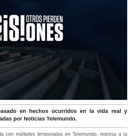
asado en hechos ocurridos en la vida real y
izadas por Noticias Telemundo.
ta con múltiples temporadas en Telemundo, regresa a la