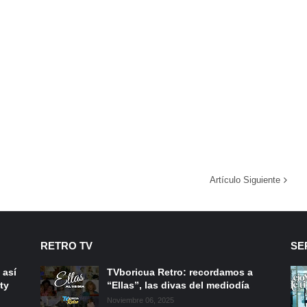
Artículo Siguiente
RETRO TV
SE
 así
TVboricua Retro: recordamos a
ty
“Ellas”, las divas del mediodía
Noviembre 06, 2025