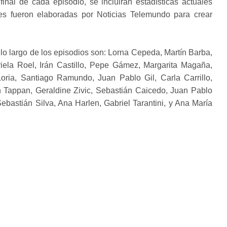
final de cada episodio, se incluirán estadísticas actuales
les fueron elaboradas por Noticias Telemundo para crear
lo largo de los episodios son: Lorna Cepeda, Martín Barba,
ela Roel, Irán Castillo, Pepe Gámez, Margarita Magaña,
Loria, Santiago Ramundo, Juan Pablo Gil, Carla Carrillo,
n Tappan, Geraldine Zivic, Sebastián Caicedo, Juan Pablo
Sebastián Silva, Ana Harlen, Gabriel Tarantini, y Ana María