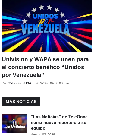
Univision y WAPA se unen para
el concierto benéfico “Unidos
por Venezuela”
Por
TVboricuaUSA
|
8/07/2026 04:00:00 p.m.
MÁS NOTICIAS
“Las Noticias” de TeleOnce
suma nuevo reportero a su
equipo
Agosto 03, 2026