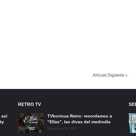
Artículo Siguiente
RETRO TV
SE
 así
TVboricua Retro: recordamos a
ty
“Ellas”, las divas del mediodía
Noviembre 06, 2025