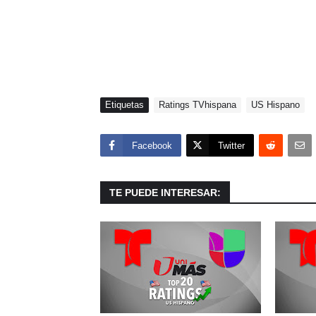
Etiquetas
Ratings TVhispana
US Hispano
Facebook
Twitter
TE PUEDE INTERESAR: