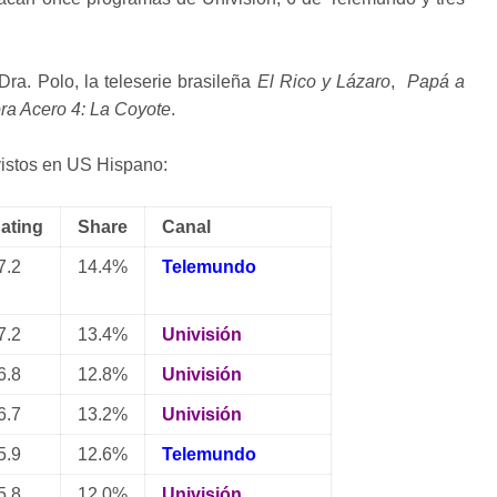
ra. Polo, la teleserie brasileña
El Rico y Lázaro
,
Papá a
ra Acero 4: La Coyote
.
istos en US Hispano:
ating
Share
Canal
.2
14.4%
Telemundo
.2
13.4%
Univisión
.8
12.8%
Univisión
.7
13.2%
Univisión
.9
12.6%
Telemundo
.8
12.0%
Univisión