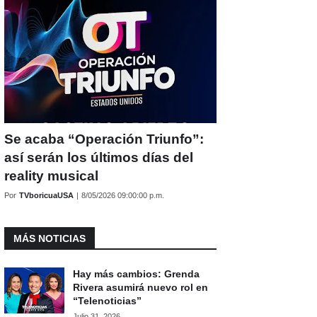
Se acaba “Operación Triunfo”:
así serán los últimos días del
reality musical
Por
TVboricuaUSA
|
8/05/2026 09:00:00 p.m.
MÁS NOTICIAS
Hay más cambios: Grenda
Rivera asumirá nuevo rol en
“Telenoticias”
Julio 31, 2026