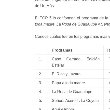
de UniMás.
El TOP 5 lo conforman el programa de la D
toda madre
,
La Rosa de Guadalupe
y
Seño
Conoce cuáles fueron los programas más v
P
rogramas
R
1.
Caso Cerrado: Edición
7
Estelar
2.
El Rico y Lázaro
7
3.
Papá a toda madre
6
4.
La Rosa de Guadalupe
6
5.
Señora Acero 4: La Coyote
5
6.
Aquí y Ahora
5