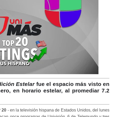
ición Estelar
fue el espacio más visto en
ro, en horario estelar, al promediar 7.2
 20
- en la televisión hispana de Estados Unidos, del lunes
acan once programas de Univisión, 6 de Telemundo y tres