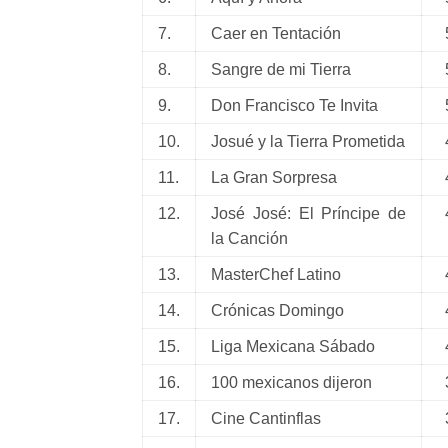
7.
Caer en Tentación
5
8.
Sangre de mi Tierra
5
9.
Don Francisco Te Invita
5
10.
Josué y la Tierra Prometida
4
11.
La Gran Sorpresa
4
12.
José José: El Príncipe de
4
la Canción
13.
MasterChef Latino
4
14.
Crónicas Domingo
4
15.
Liga Mexicana Sábado
4
16.
100 mexicanos dijeron
3
17.
Cine Cantinflas
3