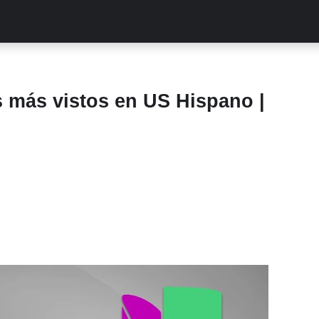
ALITIES
TURCAS
STREAMING
EXCLUSIVAS
RETR
 más vistos en US Hispano |