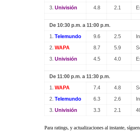
3.
Univisión
4.8
2.1
E
De 10:30 p.m. a 11:00 p.m.
1.
Telemundo
9.6
2.5
I
2.
WAPA
8.7
5.9
S
3.
Univisión
4.5
4.0
E
De 11:00 p.m. a 11:30 p.m.
1.
WAPA
7.4
4.8
S
2.
Telemundo
6.3
2.6
I
3.
Univisión
3.3
2.1
4
Para ratings, y actualizaciones al instante, sígue