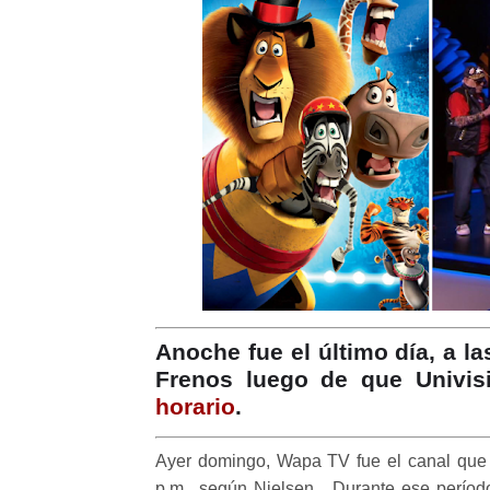
Anoche fue el último día, a l
Frenos luego de que Univis
horario
.
Ayer domingo, Wapa TV fue el canal que 
p.m., según Nielsen. Durante ese períod