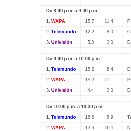
De 8:00 p.m. a 9:00 p.m.
1.
WAPA
15.7
11.4
P
2.
Telemundo
12.2
8.0
G
3.
Univisión
5.3
2.0
D
De 9:00 p.m. a 10:00 p.m.
1.
Telemundo
15.2
8.4
D
2.
WAPA
15.2
11.1
P
3.
Univisión
4.4
2.0
D
De 10:00 p.m. a 10:30 p.m.
1.
Telemundo
16.5
6.9
T
2.
WAPA
13.6
10.1
N