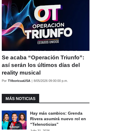
Se acaba “Operación Triunfo”:
así serán los últimos días del
reality musical
Por
TVboricuaUSA
|
8/05/2026 09:00:00 p.m.
MÁS NOTICIAS
Hay más cambios: Grenda
Rivera asumirá nuevo rol en
“Telenoticias”
Julio 31, 2026