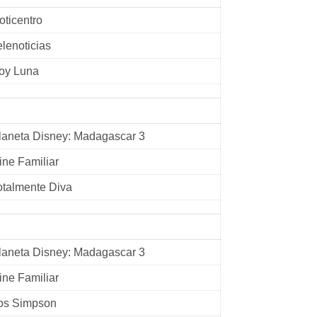
oticentro
elenoticias
oy Luna
laneta Disney: Madagascar 3
ine Familiar
otalmente Diva
laneta Disney: Madagascar 3
ine Familiar
os Simpson