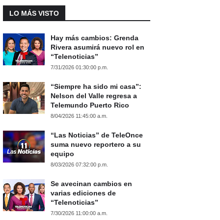
LO MÁS VISTO
Hay más cambios: Grenda
Rivera asumirá nuevo rol en
“Telenoticias”
7/31/2026 01:30:00 p.m.
“Siempre ha sido mi casa”:
Nelson del Valle regresa a
Telemundo Puerto Rico
8/04/2026 11:45:00 a.m.
“Las Noticias” de TeleOnce
suma nuevo reportero a su
equipo
8/03/2026 07:32:00 p.m.
Se avecinan cambios en
varias ediciones de
“Telenoticias”
7/30/2026 11:00:00 a.m.