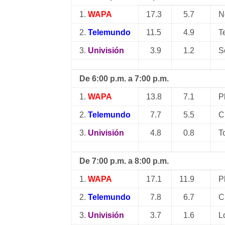
1.
WAPA
17.3
5.7
N
2.
Telemundo
11.5
4.9
T
3.
Univisión
3.9
1.2
S
De 6:00 p.m. a 7:00 p.m.
1.
WAPA
13.8
7.1
P
2.
Telemundo
7.7
5.5
C
3.
Univisión
4.8
0.8
T
De 7:00 p.m. a 8:00 p.m.
1.
WAPA
17.1
11.9
P
2.
Telemundo
7.8
6.7
C
3.
Univisión
3.7
1.6
L