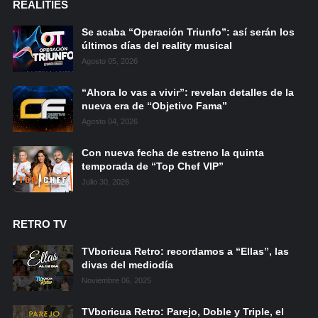
REALITIES
Se acaba “Operación Triunfo”: así serán los
últimos días del reality musical
Agosto 05, 2026
“Ahora lo vas a vivir”: revelan detalles de la
nueva era de “Objetivo Fama”
Agosto 04, 2026
Con nueva fecha de estreno la quinta
temporada de “Top Chef VIP”
Julio 30, 2026
RETRO TV
TVboricua Retro: recordamos a “Ellas”, las
divas del mediodía
Noviembre 06, 2025
TVboricua Retro: Parejo, Doble y Triple, el