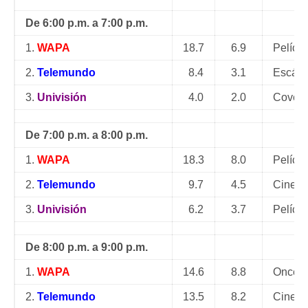
De 6:00 p.m. a 7:00 p.m.
1.
WAPA
18.7
6.9
Pelícu
2.
Telemundo
8.4
3.1
Escánd
3.
Univisión
4.0
2.0
Covert 
De 7:00 p.m. a 8:00 p.m.
1.
WAPA
18.3
8.0
Pelícu
2.
Telemundo
9.7
4.5
Cine F
3.
Univisión
6.2
3.7
Películ
De 8:00 p.m. a 9:00 p.m.
1.
WAPA
14.6
8.8
Once U
2.
Telemundo
13.5
8.2
Cine F