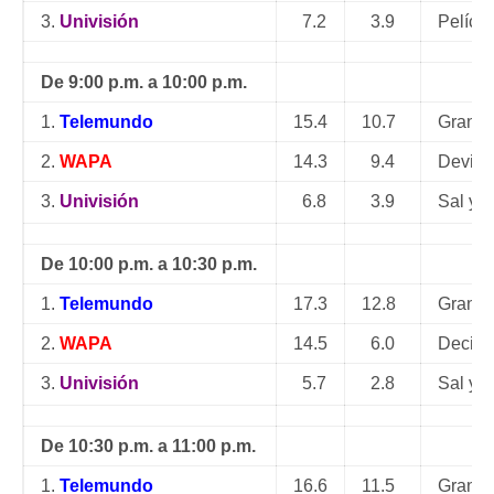
3.
Univisión
7.2
3.9
Películ
De 9:00 p.m. a 10:00 p.m.
1.
Telemundo
15.4
10.7
Gran H
2.
WAPA
14.3
9.4
Deviou
3.
Univisión
6.8
3.9
Sal y 
De 10:00 p.m. a 10:30 p.m.
1.
Telemundo
17.3
12.8
Gran H
2.
WAPA
14.5
6.0
Decisi
3.
Univisión
5.7
2.8
Sal y 
De 10:30 p.m. a 11:00 p.m.
1.
Telemundo
16.6
11.5
Gran H