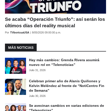
Se acaba “Operación Triunfo”: así serán los
últimos días del reality musical
Por
TVboricuaUSA
|
8/05/2026 09:00:00 p.m.
MÁS NOTICIAS
Hay más cambios: Grenda Rivera asumirá
nuevo rol en “Telenoticias”
Julio 31, 2026
Celebran primer año de Alanis Quiñones y
Kelvin Meléndez al frente de “NotiCentro Fin
de Semana”
Julio 30, 2026
Se avecinan cambios en varias ediciones de
“Telenoticias”