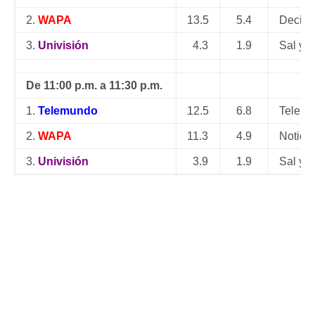
2.
WAPA
13.5
5.4
Decisi
3.
Univisión
4.3
1.9
Sal y 
De 11:00 p.m. a 11:30 p.m.
1.
Telemundo
12.5
6.8
Telenot
2.
WAPA
11.3
4.9
Notice
3.
Univisión
3.9
1.9
Sal y 