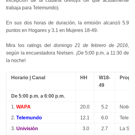
excepción de la cubana Greidys Gil que actualmente
trabaja para Telemundo).
En sus dos horas de duración, la emisión alcanzó 5.9
puntos en Hogares y 3.1 en Mujeres 18-49.
Mira los ratings del
domingo 21 de febrero de 2016
,
según la encuestadora Nielsen. ¡De 5:00 p.m. a 11:30 de
la noche!
Horario | Canal
HH
W18-
Progr
49
De 5:00 p.m. a 6:00 p.m.
1.
WAPA
20.0
5.2
Notice
2.
Telemundo
12.1
6.0
Teleno
3.
Univisión
3.0
2.7
La Sue