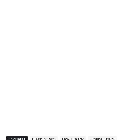
Etiquetas
Flash NEWS
Hoy Día PR
Ivonne Orsini