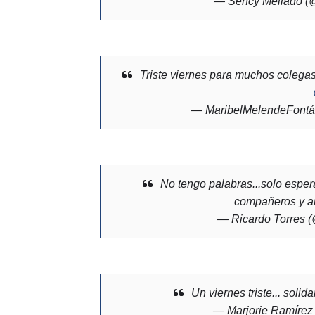
— Sency Mellado (
Triste viernes para muchos colega
— MaribelMelendeFontá
No tengo palabras...solo esper
compañeros y 
— Ricardo Torres (
Un viernes triste... soli
— Marjorie Ramírez