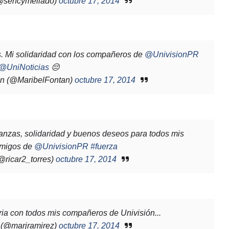
@sencymellado)
octubre 17, 2014
s. Mi solidaridad con los compañeros de
@UnivisionPR
@UniNoticias
😔
n (@MaribelFontan)
octubre 17, 2014
anzas, solidaridad y buenos deseos para todos mis
amigos de
@UnivisionPR
#fuerza
@ricar2_torres)
octubre 17, 2014
daria con todos mis compañeros de Univisión...
 (@marjramirez)
octubre 17, 2014