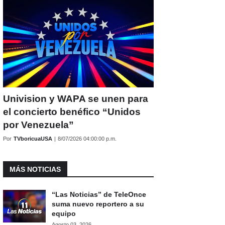
Univision y WAPA se unen para
el concierto benéfico “Unidos
por Venezuela”
Por
TVboricuaUSA
|
8/07/2026 04:00:00 p.m.
MÁS NOTICIAS
“Las Noticias” de TeleOnce
suma nuevo reportero a su
equipo
Agosto 03, 2026