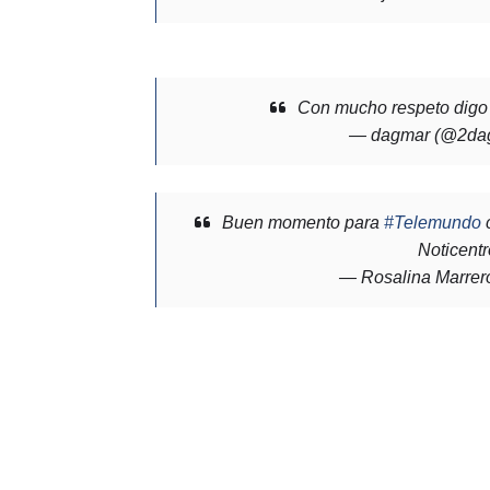
Con mucho respeto digo 
— dagmar (@2da
Buen momento para
#Telemundo
c
Noticent
— Rosalina Marrer