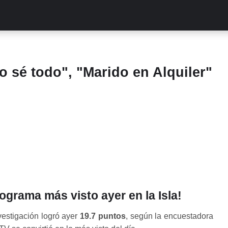
ALITIES
TURCAS
STREAMING
EXCLUSIVAS
RETR
sé todo", "Marido en Alquiler"
rograma más visto ayer en la Isla!
vestigación logró ayer
19.7 puntos
, según la encuestadora