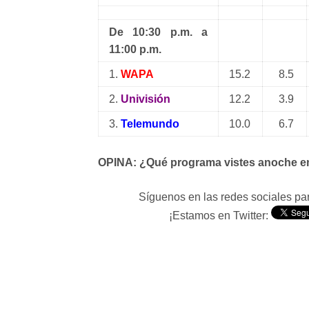
De 10:30 p.m. a
11:00 p.m.
1.
WAPA
15.2
8.5
2.
Univisión
12.2
3.9
3.
Telemundo
10.0
6.7
OPINA: ¿Qué programa vistes anoche e
Síguenos en las redes sociales p
¡Estamos en Twitter: