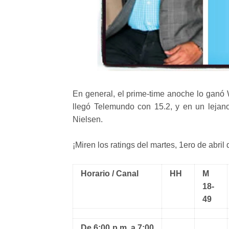
En general, el prime-time anoche lo ganó
llegó Telemundo con 15.2, y en un lejano
Nielsen.
¡Miren los ratings del martes, 1ero de abril
Horario / Canal
HH
M
18-
49
De 6:00 p.m. a 7:00