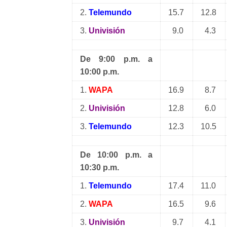
2.
Telemundo
15.7
12.8
3.
Univisión
9.0
4.3
De 9:00 p.m. a
10:00 p.m.
1.
WAPA
16.9
8.7
2.
Univisión
12.8
6.0
3.
Telemundo
12.3
10.5
De 10:00 p.m. a
10:30 p.m.
1.
Telemundo
17.4
11.0
2.
WAPA
16.5
9.6
3.
Univisión
9.7
4.1