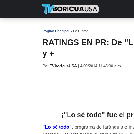
INICIO
NOTICIAS
EN TV
RE
Página Principal
Lo Ultimo
RATINGS EN PR: De "Lo 
y +
Por
TVboricuaUSA
|
4/02/2014 11:45:00 p.m.
¡"Lo sé todo" fue el p
"Lo sé todo"
, programa de farándula e in