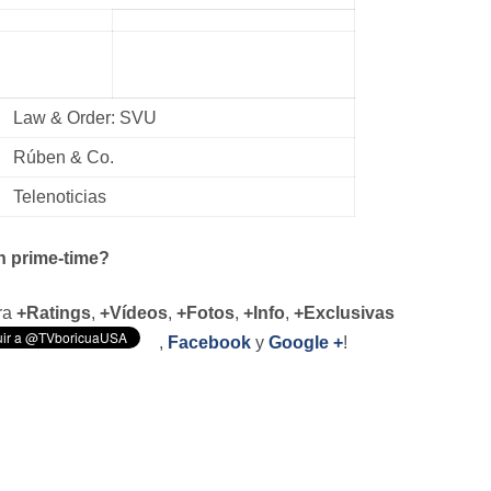
Law & Order: SVU
Rúben & Co.
Telenoticias
n prime-time?
ara
+Ratings
,
+Vídeos
,
+Fotos
,
+Info
,
+Exclusivas
,
Facebook
y
Google +
!