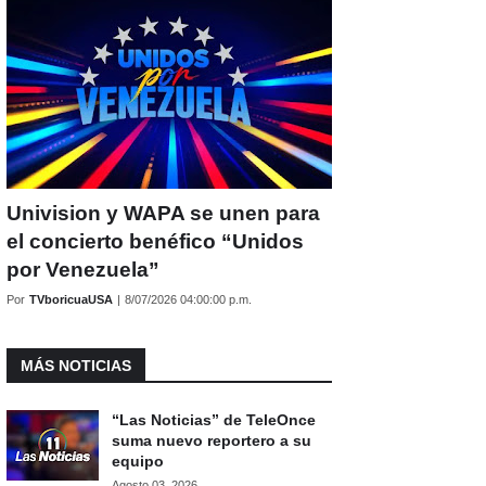
Univision y WAPA se unen para
el concierto benéfico “Unidos
por Venezuela”
Por
TVboricuaUSA
|
8/07/2026 04:00:00 p.m.
MÁS NOTICIAS
“Las Noticias” de TeleOnce
suma nuevo reportero a su
equipo
Agosto 03, 2026