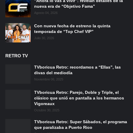
“Ahora lo vas a vivir”: revelan detalles de la
nueva era de “Objetivo Fama”
Agosto 04, 2026
Con nueva fecha de estreno la quinta
temporada de “Top Chef VIP”
Julio 30, 2026
RETRO TV
TVboricua Retro: recordamos a “Ellas”, las
divas del mediodía
Noviembre 06, 2025
TVboricua Retro: Parejo, Doble y Triple, el
clásico que unió en pantalla a los hermanos
Vigoreaux
Octubre 30, 2025
TVboricua Retro: Super Sábados, el programa
que paralizaba a Puerto Rico