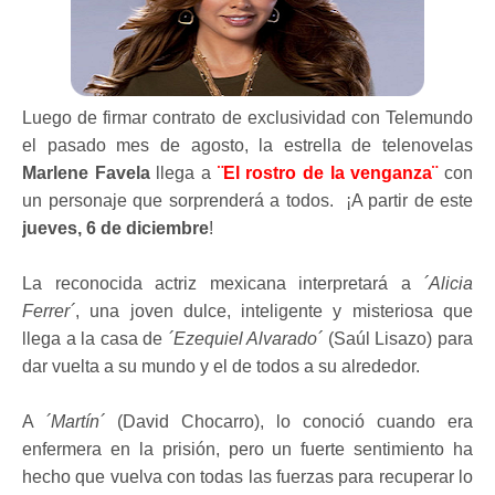
Luego de firmar contrato de exclusividad con Telemundo
el pasado mes de agosto, la estrella de telenovelas
Marlene Favela
llega a
¨El rostro de la venganza¨
con
un personaje que sorprenderá a todos. ¡A partir de este
jueves, 6 de diciembre
!
La reconocida actriz mexicana interpretará a
´Alicia
Ferrer´
, una joven dulce, inteligente y misteriosa que
llega a la casa de
´Ezequiel Alvarado´
(Saúl Lisazo) para
dar vuelta a su mundo y el de todos a su alrededor.
A
´Martín´
(David Chocarro), lo conoció cuando era
enfermera en la prisión, pero un fuerte sentimiento ha
hecho que vuelva con todas las fuerzas para recuperar lo