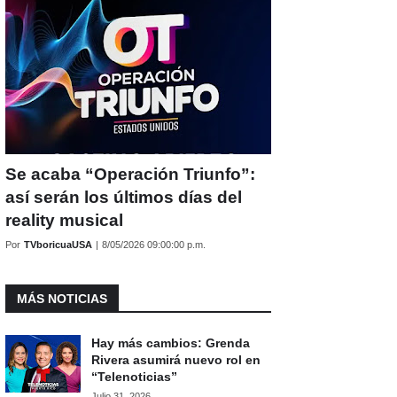
Se acaba “Operación Triunfo”:
así serán los últimos días del
reality musical
Por
TVboricuaUSA
|
8/05/2026 09:00:00 p.m.
MÁS NOTICIAS
Hay más cambios: Grenda
Rivera asumirá nuevo rol en
“Telenoticias”
Julio 31, 2026