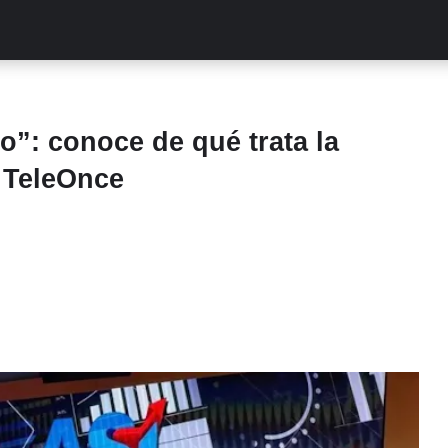
ALITIES
TURCAS
STREAMING
EXCLUSIVAS
RETR
o”: conoce de qué trata la
 TeleOnce