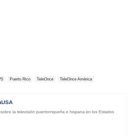
WS
Puerto Rico
TeleOnce
TeleOnce América
aUSA
obre la televisión puertorriqueña e hispana en los Estados