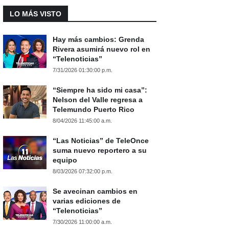
LO MÁS VISTO
Hay más cambios: Grenda
Rivera asumirá nuevo rol en
“Telenoticias”
7/31/2026 01:30:00 p.m.
“Siempre ha sido mi casa”:
Nelson del Valle regresa a
Telemundo Puerto Rico
8/04/2026 11:45:00 a.m.
“Las Noticias” de TeleOnce
suma nuevo reportero a su
equipo
8/03/2026 07:32:00 p.m.
Se avecinan cambios en
varias ediciones de
“Telenoticias”
7/30/2026 11:00:00 a.m.