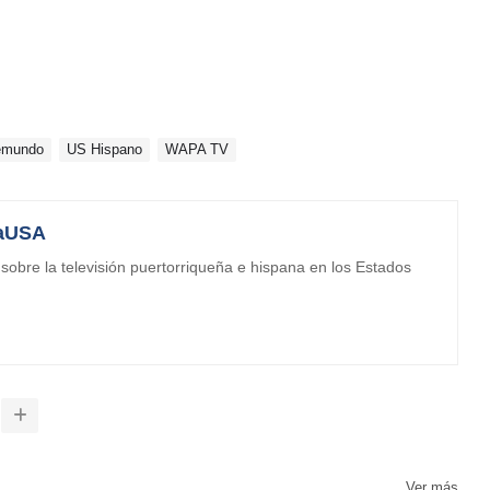
emundo
US Hispano
WAPA TV
aUSA
obre la televisión puertorriqueña e hispana en los Estados
Ver más