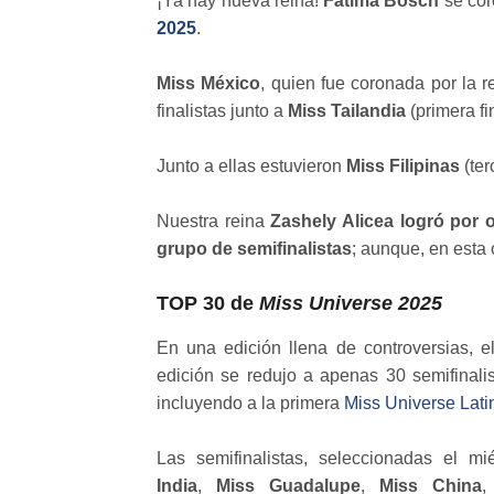
¡Ya hay nueva reina!
Fátima Bosch
se cor
2025
.
Miss México
, quien fue coronada por la r
finalistas junto a
Miss Tailandia
(primera fi
Junto a ellas estuvieron
Miss Filipinas
(ter
Nuestra reina
Zashely Alicea logró por 
grupo de semifinalistas
; aunque, en esta
TOP 30 de
Miss Universe 2025
En una edición llena de controversias, 
edición se redujo a apenas 30 semifinali
incluyendo a la primera
Miss Universe Lati
Las semifinalistas, seleccionadas el mi
India
,
Miss Guadalupe
,
Miss China