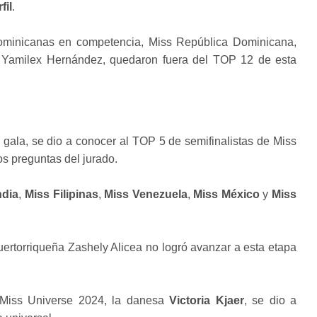
fil
.
ominicanas en competencia, Miss República Dominicana,
a, Yamilex Hernández, quedaron fuera del TOP 12 de esta
 de gala, se dio a conocer al TOP 5 de semifinalistas de Miss
s preguntas del jurado.
ndia
,
Miss Filipinas
,
Miss Venezuela
,
Miss México
y
Miss
uertorriqueña Zashely Alicea no logró avanzar a esta etapa
Miss Universe 2024, la danesa
Victoria Kjaer
, se dio a