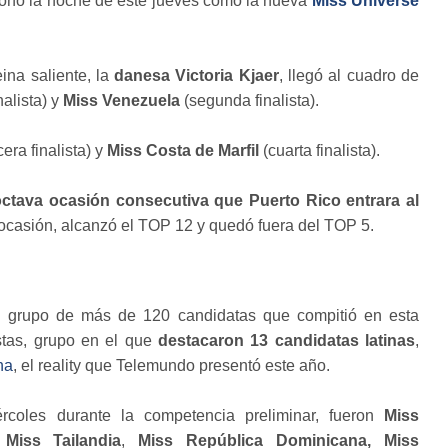
onó la noche de este jueves como la nueva
Miss Universe
eina saliente, la
danesa
Victoria Kjaer
, llegó al cuadro de
nalista) y
Miss Venezuela
(segunda finalista).
cera finalista) y
Miss Costa de Marfil
(cuarta finalista).
octava ocasión consecutiva que Puerto Rico entrara al
 ocasión, alcanzó el TOP 12 y quedó fuera del TOP 5.
el grupo de más de 120 candidatas que compitió en esta
stas, grupo en el que
destacaron 13 candidatas latinas
,
na
, el reality que Telemundo presentó este año.
ércoles durante la competencia preliminar, fueron
Miss
,
Miss Tailandia
,
Miss República Dominicana,
Miss