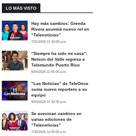
LO MÁS VISTO
Hay más cambios: Grenda
Rivera asumirá nuevo rol en
“Telenoticias”
7/31/2026 01:30:00 p.m.
“Siempre ha sido mi casa”:
Nelson del Valle regresa a
Telemundo Puerto Rico
8/04/2026 11:45:00 a.m.
“Las Noticias” de TeleOnce
suma nuevo reportero a su
equipo
8/03/2026 07:32:00 p.m.
Se avecinan cambios en
varias ediciones de
“Telenoticias”
7/30/2026 11:00:00 a.m.