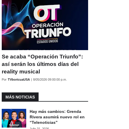
Se acaba “Operación Triunfo”:
así serán los últimos días del
reality musical
Por
TVboricuaUSA
|
8/05/2026 09:00:00 p.m.
MÁS NOTICIAS
Hay más cambios: Grenda
Rivera asumirá nuevo rol en
“Telenoticias”
Julio 31, 2026