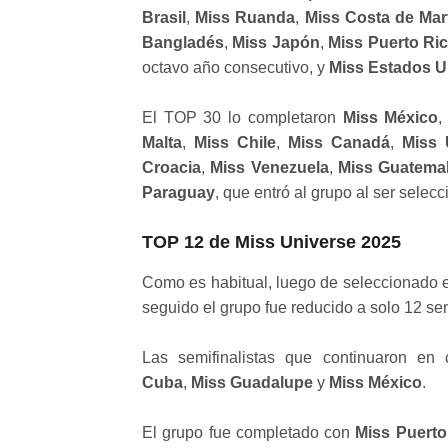
Brasil
,
Miss Ruanda
,
Miss Costa de Marf
Bangladés
,
Miss Japón
,
Miss Puerto Ri
octavo año consecutivo, y
Miss Estados U
El TOP 30 lo completaron
Miss México
Malta
,
Miss Chile
,
Miss Canadá
,
Miss 
Croacia
,
Miss Venezuela
,
Miss Guatema
Paraguay
, que entró al grupo al ser selec
TOP 12 de Miss Universe 2025
Como es habitual, luego de seleccionado el
seguido el grupo fue reducido a solo 12 semi
Las semifinalistas que continuaron en
Cuba
,
Miss Guadalupe
y
Miss México
.
El grupo fue completado con
Miss Puerto