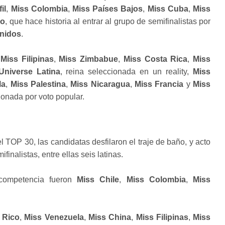
il
,
Miss Colombia
,
Miss Países Bajos
,
Miss Cuba
,
Miss
co
, que hace historia al entrar al grupo de semifinalistas por
nidos
.
,
Miss Filipinas
,
Miss Zimbabue
,
Miss Costa Rica
,
Miss
Universe Latina
, reina seleccionada en un reality,
Miss
la
,
Miss Palestina
,
Miss Nicaragua
,
Miss Francia
y
Miss
cionada por voto popular.
 TOP 30, las candidatas desfilaron el traje de baño, y acto
finalistas, entre ellas seis latinas.
 competencia fueron
Miss Chile
,
Miss Colombia
,
Miss
 Rico
,
Miss Venezuela
,
Miss China
,
Miss Filipinas
,
Miss