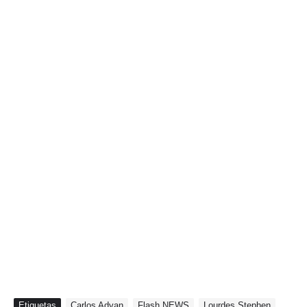
Etiquetas
Carlos Adyan
Flash NEWS
Lourdes Stephen