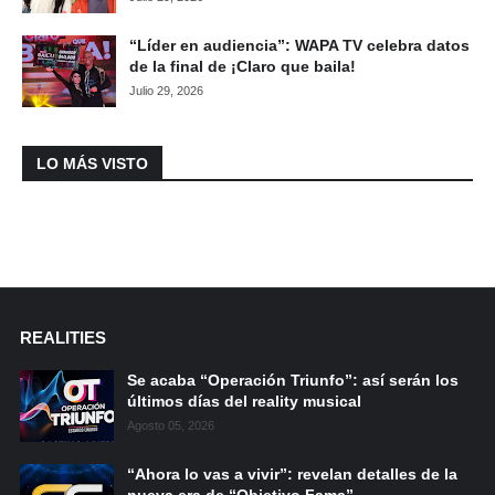
“Líder en audiencia”: WAPA TV celebra datos
de la final de ¡Claro que baila!
Julio 29, 2026
LO MÁS VISTO
REALITIES
Se acaba “Operación Triunfo”: así serán los
últimos días del reality musical
Agosto 05, 2026
“Ahora lo vas a vivir”: revelan detalles de la
nueva era de “Objetivo Fama”