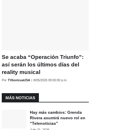
Se acaba “Operación Triunfo”:
así serán los últimos días del
reality musical
Por
TVboricuaUSA
|
8/05/2026 09:00:00 p.m.
MÁS NOTICIAS
Hay más cambios: Grenda
Rivera asumirá nuevo rol en
“Telenoticias”
Julio 31, 2026