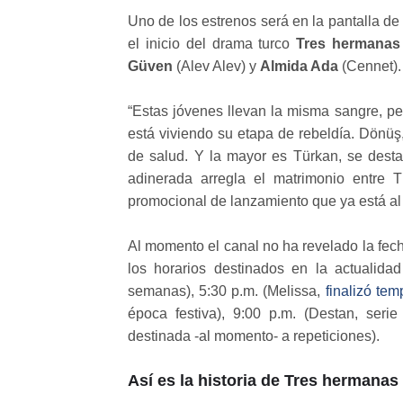
Uno de los estrenos será en la pantalla d
el inicio del drama turco
Tres hermanas
Güven
(Alev Alev) y
Almida Ada
(Cennet).
“Estas jóvenes llevan la misma sangre, pe
está viviendo su etapa de rebeldía.
Dönüş
de salud. Y la mayor es Türkan, se desta
adinerada arregla el matrimonio entre 
promocional de lanzamiento que ya está al 
Al momento el canal no ha revelado la fec
los horarios destinados en la actualida
semanas), 5:30 p.m. (Melissa,
finalizó te
época festiva), 9:00 p.m. (Destan, serie
destinada -al momento- a repeticiones).
Así es la historia de Tres hermanas