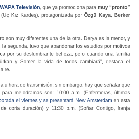
e
WAPA Televisión
, que ya promociona para
muy “pronto”
(
Üç Kız Kardeş), protagonizada por
Özgü Kaya
,
Berker
ro son muy diferentes una de la otra. Derya es la menor, y
, la segunda, tuvo que abandonar los estudios por motivos
ca por su deslumbrante belleza, pero cuando una familia
Türkan y Somer la vida de todos cambiará”, destaca el
aire.
ha u hora de transmisión; sin embargo, hay que señalar que
d para melodramas son: 10:00 a.m. (Enfermeras, últimas
mporada el viernes y se presentará New Amsterdam
en esta
 de corta duración) y 11:30 p.m. (Soñar Contigo, franja