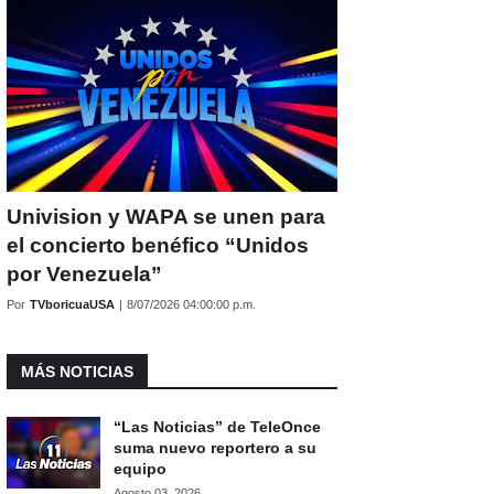
Univision y WAPA se unen para
el concierto benéfico “Unidos
por Venezuela”
Por
TVboricuaUSA
|
8/07/2026 04:00:00 p.m.
MÁS NOTICIAS
“Las Noticias” de TeleOnce
suma nuevo reportero a su
equipo
Agosto 03, 2026