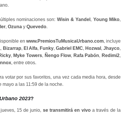
bano.
múltiples nominaciones son:
Wisin & Yandel
,
Young Miko
,
ler
,
Ozuna
y
Quevedo
.
disponible en
www.PremiosTuMusicaUrbano.com
, incluye
a
,
Bizarrap
,
El Alfa
,
Funky
,
Gabriel EMC
,
Hozwal
,
Jhayco
,
Ricky
,
Myke Towers
,
Ñengo Flow
,
Rafa Pabón
,
Redimi2
,
ennox
, entre otros.
ra votar por sus favoritos, una vez cada media hora, desde
e mayo a las 11:59 de la noche.
 Urbano 2023
?
 jueves, 15 de junio,
se transmitirá en vivo
a través de la