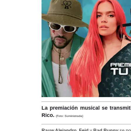
La premiación musical se transmit
Rico.
(Foto: Suministrada)
Rauw Alejandro
,
Feid
y
Bad Bunny
se po