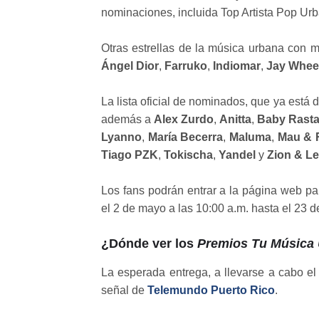
nominaciones, incluida Top Artista Pop Ur
Otras estrellas de la música urbana con 
Ángel Dior
,
Farruko
,
Indiomar
,
Jay Whee
La lista oficial de nominados, que ya está 
además a
Alex Zurdo
,
Anitta
,
Baby Rast
Lyanno
,
María Becerra
,
Maluma
,
Mau & 
Tiago PZK
,
Tokischa
,
Yandel
y
Zion & L
Los fans podrán entrar a la página web pa
el 2 de mayo a las 10:00 a.m. hasta el 23 d
¿Dónde ver los
Premios Tu Música
La esperada entrega, a llevarse a cabo el
señal de
Telemundo Puerto Rico
.