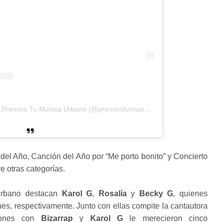
Una publicación compartida de Premios Tu Música Urbano (@premiostumusicaurbano)
del Año, Canción del Año por “Me porto bonito” y Concierto
re otras categorías.
 urbano destacan
Karol G
,
Rosalía
y
Becky G
, quienes
es, respectivamente. Junto con ellas compite la cantautora
ciones con
Bizarrap
y
Karol G
le merecieron cinco