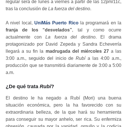
regular será de lunes a viernes a partir de las 12pm/11c,
tras la conclusión de
La fuerza del destino
.
A nivel local,
UniMás Puerto Rico
la programará en la
franja de los “desvelados”
, tal y como ocurre
actualmente con
La fuerza del destino
. El drama
protagonizado por David Zepeda y Sandra Echeverría
llegará a su fin la
madrugada del miércoles 27
a las
3:00 a.m., seguido del inicio de
Rubí
a las 4:00 a.m.,
producción que se transmitirá diariamente de 3:00 a 5:00
a.m.
¿De qué trata
Rubí
?
El destino le ha negado a Rubí (Mori) una buena
situación económica, pero la ha favorecido con su
extraordinaria belleza, de la que hará su herramienta
para conseguir su mayor anhelo, ser rica. Su enfermiza
obsesión, causada por la vanidad, orgullo y la codicia