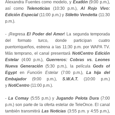
Alexandra Fuentes como modelo, y
Exatlón
(9:00 p.m.),
así como
Telenoticias
(10:30 p.m.),
Al Rojo Vivo:
Edición Especial
(11:00 p.m.) y
Stiletto Vendetta
(11:30
p.m.).
- ¡Regresa
El Poder del Amor
! La segunda temporada
del formato turco, donde participan cuatro
puertorriqueños, estrena a las 11:30 p.m. por WAPA TV.
Más temprano, el canal presentará
NotiCentro Edición
Estelar
(4:00 p.m.),
Guerreros: Cobras vs. Leones
Nueva Generación
(5:30 p.m.), la película
Gods of
Egypt
en
Función Estelar
(7:00 p.m.),
La hija del
Embajador
(9:00 p.m.),
S.W.A.T.
(10:00 p.m.)
y
NotiCentro
(11:00 p.m.).
-
La Comay
(5:55 p.m.) y
Jugando Pelota Dura
(7:00
p.m.) son parte de la oferta estelar de TeleOnce. El canal
también transmitirá
Las Noticias
(3:55 p.m. y 4:55 p.m.),