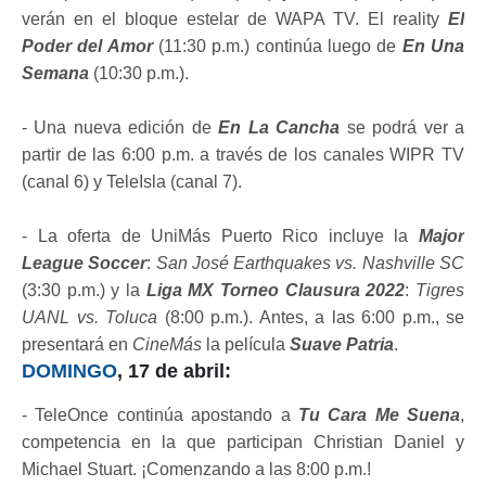
verán en el bloque estelar de WAPA TV. El reality
El
Poder del Amor
(11:30 p.m.) continúa luego de
En Una
Semana
(10:30 p.m.).
- Una nueva edición de
En La Cancha
se podrá ver a
partir de las 6:00 p.m. a través de los canales WIPR TV
(canal 6) y TeleIsla (canal 7).
- La oferta de UniMás Puerto Rico incluye la
Major
League Soccer
:
San José Earthquakes vs. Nashville SC
(3:30 p.m.) y la
Liga MX Torneo Clausura 2022
:
Tigres
UANL vs. Toluca
(8:00 p.m.). Antes, a las 6:00 p.m., se
presentará en
CineMás
la película
Suave Patria
.
DOMINGO
, 17 de abril:
- TeleOnce continúa apostando a
Tu Cara Me Suena
,
competencia en la que participan Christian Daniel y
Michael Stuart. ¡Comenzando a las 8:00 p.m.!