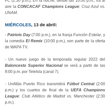
FC
(2:30 p.m.). En la noche, desde las 10:00 p.m., irá al
aire la
CONCACAF Champions League
:
Cruz Azul vs.
UNAM
.
MIÉRCOLES
, 13 de abril:
-
Patriots Day
(7:00 p.m.), en la franja
Función Estelar
, y
la comedia
El Remix
(10:00 p.m.), son parte de la oferta
de WAPA TV.
- Un nuevo juego de la temporada regular 2022 del
Baloncesto Superior Nacional
se verá a partir de las
8:00 p.m. por TeleIsla (canal 7).
- UniMás Puerto Rico transmitirá
Fútbol Central
(2:00
p.m.) y los cuartos de final de la
UEFA Champions
League
:
Club Atlético de Madrid vs. Manchester
(2:30
p.m.).