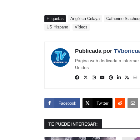
Etiquetas
Angélica Celaya
Catherine Siachoq
US Hispano
Vídeos
Publicada por
TVboricu
Página web dedicada a informar s
Unidos.
Facebook
Twitter
TE PUEDE INTERESAR: