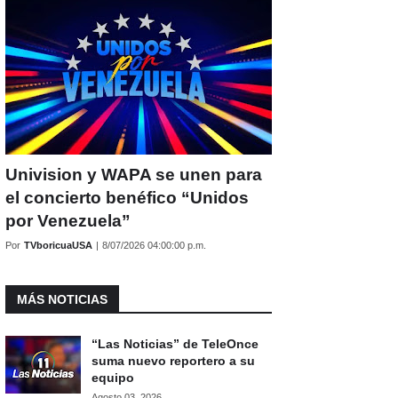
Univision y WAPA se unen para
el concierto benéfico “Unidos
por Venezuela”
Por
TVboricuaUSA
|
8/07/2026 04:00:00 p.m.
MÁS NOTICIAS
“Las Noticias” de TeleOnce
suma nuevo reportero a su
equipo
Agosto 03, 2026