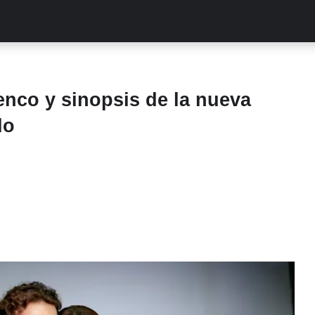
ALITIES
TURCAS
STREAMING
EXCLUSIVAS
RETR
enco y sinopsis de la nueva
do