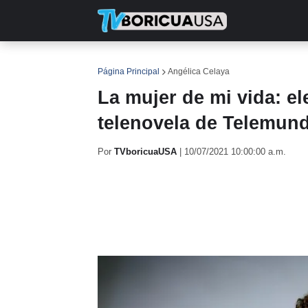
INICIO
NOTICIAS
EN TV
RE
Página Principal
Angélica Celaya
La mujer de mi vida: el
telenovela de Telemun
Por
TVboricuaUSA
|
10/07/2021 10:00:00 a.m.