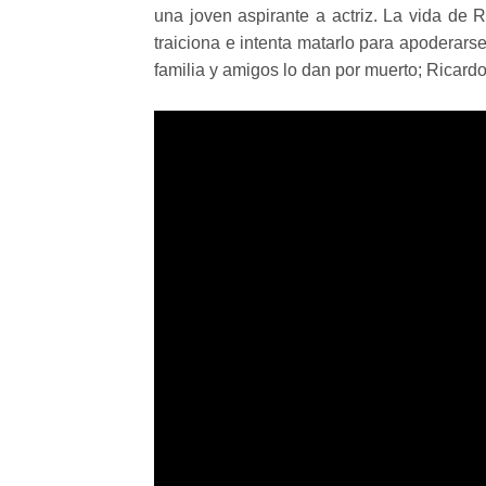
una joven aspirante a actriz. La vida de 
traiciona e intenta matarlo para apoderars
familia y amigos lo dan por muerto; Ricardo