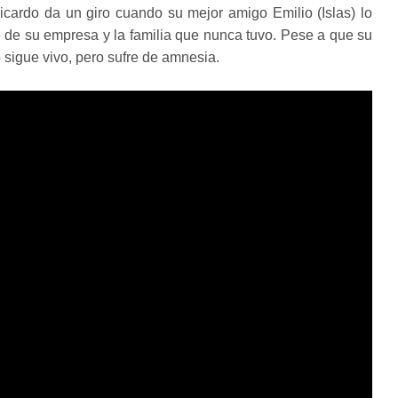
Ricardo da un giro cuando su mejor amigo Emilio (Islas) lo
e de su empresa y la familia que nunca tuvo. Pese a que su
 sigue vivo, pero sufre de amnesia.