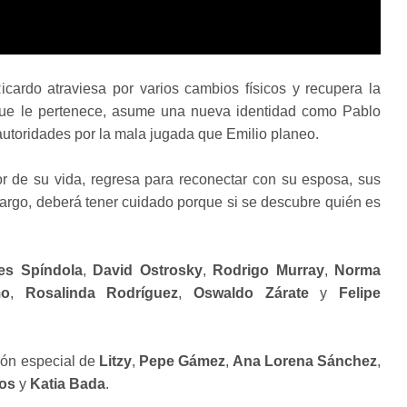
ardo atraviesa por varios cambios físicos y recupera la
que le pertenece, asume una nueva identidad como Pablo
 autoridades por la mala jugada que Emilio planeo.
r de su vida, regresa para reconectar con su esposa, sus
bargo, deberá tener cuidado porque si se descubre quién es
yes Spíndola
,
David Ostrosky
,
Rodrigo Murray
,
Norma
o
,
Rosalinda Rodríguez
,
Oswaldo Zárate
y
Felipe
ción especial de
Litzy
,
Pepe Gámez
,
Ana Lorena Sánchez
,
os
y
Katia Bada
.