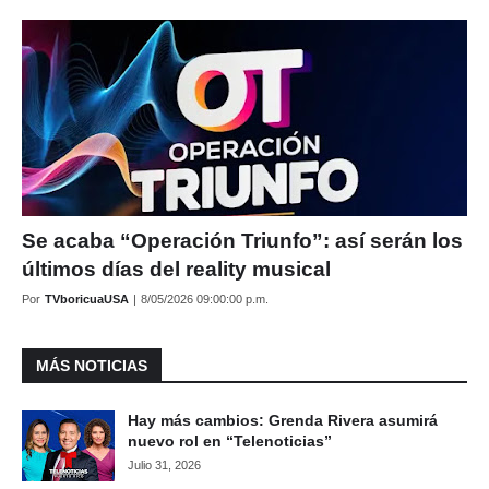
Se acaba “Operación Triunfo”: así serán los
últimos días del reality musical
Por
TVboricuaUSA
|
8/05/2026 09:00:00 p.m.
MÁS NOTICIAS
Hay más cambios: Grenda Rivera asumirá
nuevo rol en “Telenoticias”
Julio 31, 2026