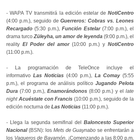
- WAPA TV transmitirá la edición estelar de
NotiCentro
(4:00 p.m.), seguido de
Guerreros: Cobras vs. Leones
Recargado
(5:30 p.m.),
Función Estelar
(7:00 p.m.), el
drama turco
Züleyha, un amor de leyenda
(9:00 p.m.), el
reality
El Poder del amor
(10:00 p.m.) y
NotiCentro
(11:00 p.m.).
- La programación de TeleOnce incluye el
informativo
Las Noticias
(4:00 p.m.),
La Comay
(5:55
p.m.), el programa de análisis político
Jugando Pelota
Dura
(7:00 p.m.),
Enamorándonos
(8:00 p.m.) y el
late
night
Acuéstate con Francis
(10:00 p.m.), seguido de la
edición nocturna de
Las Noticias
(11:00 p.m.).
- Llega la segunda semifinal del
Baloncesto Superior
Nacional
(BSN): los
Mets de Guaynabo
se enfrentarán a
los
Vaqueros de Bayamón
. ¡Comenzando a las 8:00 p.m.