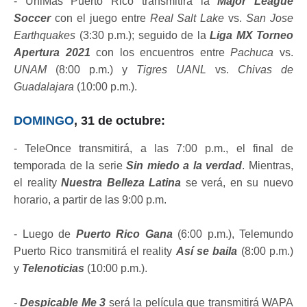
- UniMás Puerto Rico transmitirá la
Major League
Soccer
con el juego entre
Real Salt Lake
vs.
San Jose
Earthquakes
(3:30 p.m.); seguido de la
Liga MX Torneo
Apertura 2021
con los encuentros entre
Pachuca
vs.
UNAM
(8:00 p.m.) y
Tigres UANL
vs.
Chivas de
Guadalajara
(10:00 p.m.).
DOMINGO
, 31 de octubre:
- TeleOnce transmitirá, a las 7:00 p.m., el final de
temporada de la serie
Sin miedo a la verdad
. Mientras,
el reality
Nuestra Belleza Latina
se verá, en su nuevo
horario, a partir de las 9:00 p.m.
- Luego de
Puerto Rico Gana
(6:00 p.m.), Telemundo
Puerto Rico transmitirá el reality
Así se baila
(8:00 p.m.)
y
Telenoticias
(10:00 p.m.).
-
Despicable Me 3
será la película que transmitirá WAPA