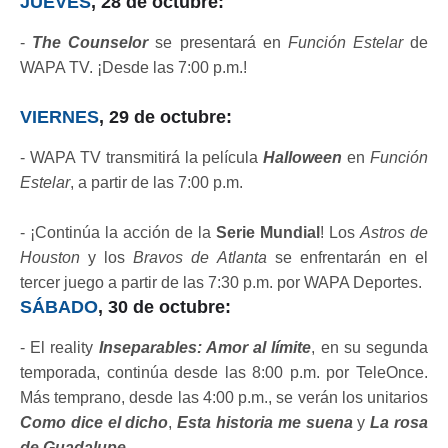
JUEVES
, 28 de octubre:
-
The Counselor
se presentará en
Función Estelar
de
WAPA TV. ¡Desde las 7:00 p.m.!
VIERNES
, 29 de octubre:
- WAPA TV transmitirá la película
Halloween
en
Función
Estelar
, a partir de las 7:00 p.m.
- ¡Continúa la acción de la
Serie Mundial
! Los
Astros de
Houston
y los
Bravos de Atlanta
se enfrentarán en el
tercer juego a partir de las 7:30 p.m. por WAPA Deportes.
SÁBADO
, 30 de octubre:
- El reality
Inseparables: Amor al límite
, en su segunda
temporada, continúa desde las 8:00 p.m. por TeleOnce.
Más temprano, desde las 4:00 p.m., se verán los unitarios
Como dice el dicho
,
Esta historia me suena
y
La rosa
de Guadalupe
.