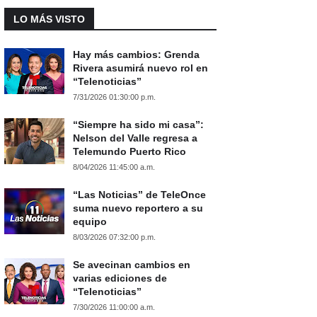
LO MÁS VISTO
Hay más cambios: Grenda
Rivera asumirá nuevo rol en
“Telenoticias”
7/31/2026 01:30:00 p.m.
“Siempre ha sido mi casa”:
Nelson del Valle regresa a
Telemundo Puerto Rico
8/04/2026 11:45:00 a.m.
“Las Noticias” de TeleOnce
suma nuevo reportero a su
equipo
8/03/2026 07:32:00 p.m.
Se avecinan cambios en
varias ediciones de
“Telenoticias”
7/30/2026 11:00:00 a.m.