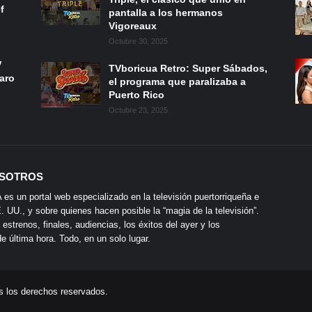
f
pantalla a los hermanos
Vigoreaux
Octubre 30, 2025
V
TVboricua Retro: Super Sábados,
laro
el programa que paralizaba a
Puerto Rico
Octubre 23, 2025
SOTROS
s un portal web especializado en la televisión puertorriqueña e
 UU., y sobre quienes hacen posible la “magia de la televisión”.
 estrenos, finales, audiencias, los éxitos del ayer y los
 última hora. Todo, en un solo lugar.
s los derechos reservados.