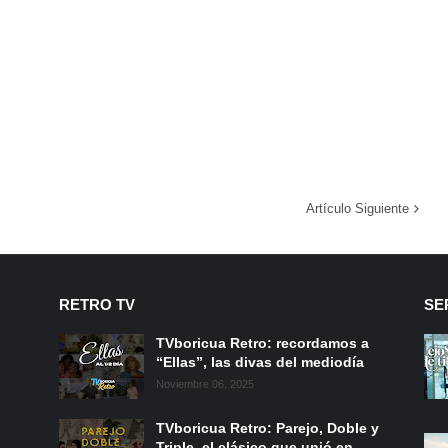
Artículo Siguiente
RETRO TV
SE
TVboricua Retro: recordamos a
“Ellas”, las divas del mediodía
Noviembre 06, 2025
TVboricua Retro: Parejo, Doble y
Triple, el clásico que unió en