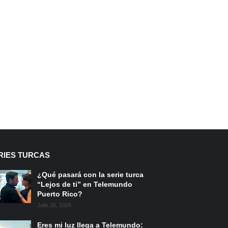
RIES TURCAS
¿Qué pasará con la serie turca
“Lejos de ti” en Telemundo
Puerto Rico?
Julio 26, 2026
Eres mi luz llega a Telemundo: