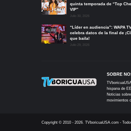
quinta temporada de “Top Che
VIP”
Julio 30, 2026
“Líder en audiencia”: WAPA T
celebra datos de la final de ¡C
que baila!
Julio 29, 2026
SOBRE NO
TVboricuaUSA e
hispana de EE.
Noticias sobre
movimientos de
Copyright © 2010 - 2026.
TVboricuaUSA.com
- Todo