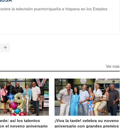
obre la televisión puertorriqueña e hispana en los Estados
Ver más
arde: así los talentos
¡Viva la tarde! celebra su noveno
on el noveno aniversario
aniversario con grandes premios