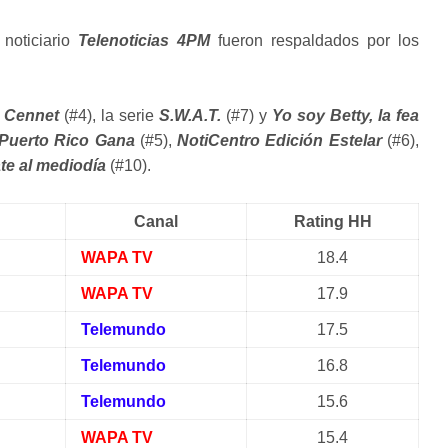
noticiario
Telenoticias 4PM
fueron respaldados por los
n
Cennet
(#4), la serie
S.W.A.T.
(#7) y
Yo soy Betty, la fea
Puerto Rico Gana
(#5),
NotiCentro Edición Estelar
(#6),
te al mediodía
(#10).
Canal
Rating HH
WAPA TV
18.4
WAPA TV
17.9
Telemundo
17.5
Telemundo
16.8
Telemundo
15.6
WAPA TV
15.4