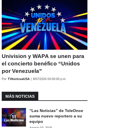
Univision y WAPA se unen para
el concierto benéfico “Unidos
por Venezuela”
Por
TVboricuaUSA
|
8/07/2026 04:00:00 p.m.
MÁS NOTICIAS
“Las Noticias” de TeleOnce
suma nuevo reportero a su
equipo
Agosto 03, 2026