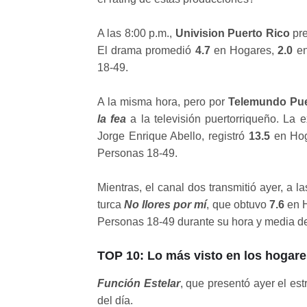
A las 8:00 p.m.,
Univision Puerto Rico
pre
El drama promedió
4.7
en Hogares,
2.0
en
18-49.
A la misma hora, pero por
Telemundo Pue
la fea
a la televisión puertorriqueño. La 
Jorge Enrique Abello, registró
13.5
en Ho
Personas 18-49.
Mientras, el canal dos transmitió ayer, a l
turca
No llores por mí
, que obtuvo
7.6
en 
Personas 18-49 durante su hora y media d
TOP 10: Lo más visto en los hogare
Función Estelar
, que presentó ayer el est
del día.