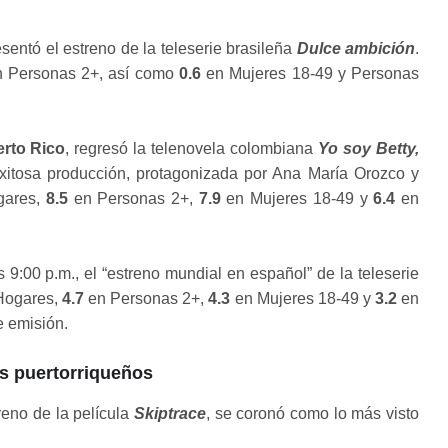
sentó el estreno de la teleserie brasileña
Dulce ambición
.
 Personas 2+, así como
0.6
en Mujeres 18-49 y Personas
rto Rico
, regresó la telenovela colombiana
Yo soy Betty,
exitosa producción, protagonizada por Ana María Orozco y
gares,
8.5
en Personas 2+,
7.9
en Mujeres 18-49 y
6.4
en
as 9:00 p.m., el “estreno mundial en español” de la teleserie
Hogares,
4.7
en Personas 2+,
4.3
en Mujeres 18-49 y
3.2
en
e emisión.
s puertorriqueños
reno de la película
Skiptrace
, se coronó como lo más visto