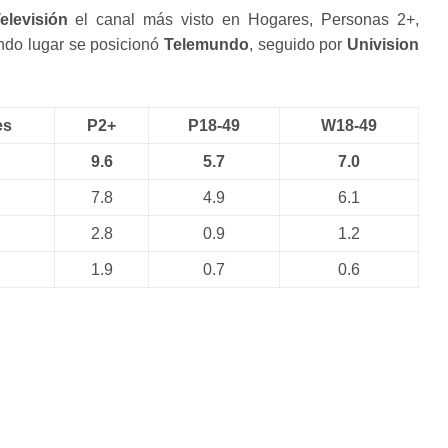
levisión
el canal más visto en Hogares, Personas 2+,
ndo lugar se posicionó
Telemundo
, seguido por
Univision
es
P2+
P18-49
W18-49
9.6
5.7
7.0
7.8
4.9
6.1
2.8
0.9
1.2
1.9
0.7
0.6