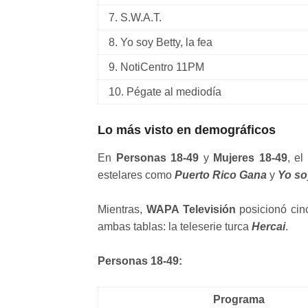
7. S.W.A.T.
8. Yo soy Betty, la fea
9. NotiCentro 11PM
10. Pégate al mediodía
Lo más visto en demográficos
En
Personas 18-49
y
Mujeres 18-49
, el
estelares como
Puerto Rico Gana
y
Yo soy
Mientras,
WAPA Televisión
posicionó cin
ambas tablas: la teleserie turca
Hercai
.
Personas 18-49:
Programa