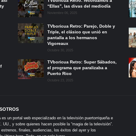
 así
TVboricua Retro: recordamos a
ty
“Ellas”, las divas del mediodía
Noviembre 06, 2025
TVboricua Retro: Parejo, Doble y
Triple, el clásico que unió en
pantalla a los hermanos
Vigoreaux
Octubre 30, 2025
TVboricua Retro: Super Sábados,
f
el programa que paralizaba a
Puerto Rico
Octubre 23, 2025
SOTROS
s un portal web especializado en la televisión puertorriqueña e
 UU., y sobre quienes hacen posible la “magia de la televisión”.
 estrenos, finales, audiencias, los éxitos del ayer y los