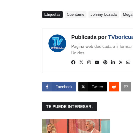
Etiquetas
Cuéntame
Johnny Lozada
Mega
Publicada por
TVboricu
Página web dedicada a informar s
Unidos.
Facebook
Twitter
TE PUEDE INTERESAR: