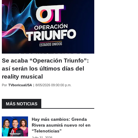
Se acaba “Operación Triunfo”:
así serán los últimos días del
reality musical
Por
TVboricuaUSA
|
8/05/2026 09:00:00 p.m.
MÁS NOTICIAS
Hay más cambios: Grenda
Rivera asumirá nuevo rol en
“Telenoticias”
Julio 31, 2026