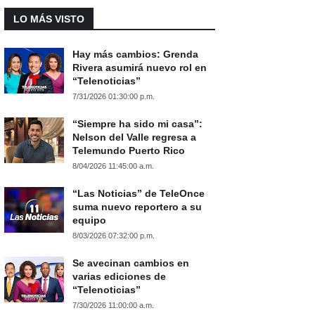
LO MÁS VISTO
Hay más cambios: Grenda
Rivera asumirá nuevo rol en
“Telenoticias”
7/31/2026 01:30:00 p.m.
“Siempre ha sido mi casa”:
Nelson del Valle regresa a
Telemundo Puerto Rico
8/04/2026 11:45:00 a.m.
“Las Noticias” de TeleOnce
suma nuevo reportero a su
equipo
8/03/2026 07:32:00 p.m.
Se avecinan cambios en
varias ediciones de
“Telenoticias”
7/30/2026 11:00:00 a.m.