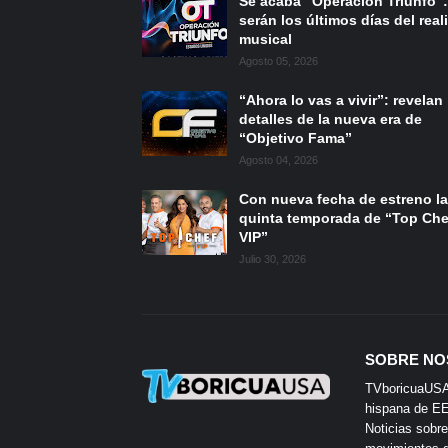
Se acaba “Operación Triunfo”:
serán los últimos días del reali
musical
Agosto 05, 2026
“Ahora lo vas a vivir”: revelan
detalles de la nueva era de
“Objetivo Fama”
Agosto 04, 2026
Con nueva fecha de estreno la
quinta temporada de “Top Che
VIP”
Julio 30, 2026
SOBRE NO
TVboricuaUSA e
hispana de EE.
Noticias sobre