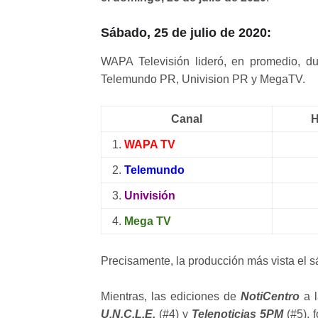
Sábado, 25 de julio de 2020:
WAPA Televisión lideró, en promedio, du
Telemundo PR, Univision PR y MegaTV.
Canal
H
1.
WAPA TV
2.
Telemundo
3.
Univisión
4.
Mega TV
Precisamente, la producción más vista el s
Mientras, las ediciones de
NotiCentro
a l
U.N.C.L.E.
(#4) y
Telenoticias 5PM
(#5), 