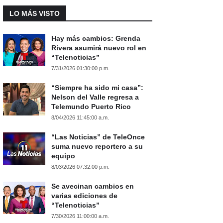
LO MÁS VISTO
Hay más cambios: Grenda
Rivera asumirá nuevo rol en
“Telenoticias”
7/31/2026 01:30:00 p.m.
“Siempre ha sido mi casa”:
Nelson del Valle regresa a
Telemundo Puerto Rico
8/04/2026 11:45:00 a.m.
“Las Noticias” de TeleOnce
suma nuevo reportero a su
equipo
8/03/2026 07:32:00 p.m.
Se avecinan cambios en
varias ediciones de
“Telenoticias”
7/30/2026 11:00:00 a.m.