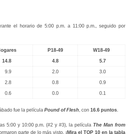
rante el horario de 5:00 p.m. a 11:00 p.m., seguido por
ogares
P18-49
W18-49
14.8
4.8
5.7
9.9
2.0
3.0
2.8
0.8
0.9
0.6
0.0
0.1
ábado fue la película
Pound of Fles
h
, con
16.6 puntos
.
as 5:00 y 10:00 p.m. (#2 y #3), la película
The Man from
formaron parte de lo más visto.
¡Mira el TOP 10 en la tabla