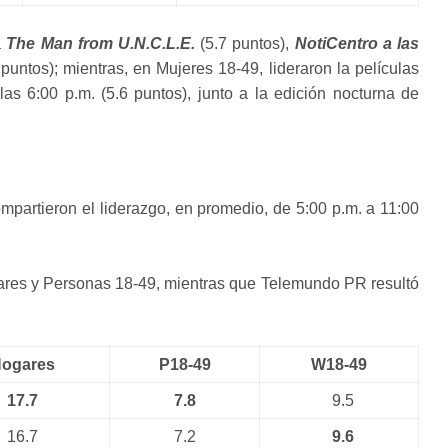
a
The Man from U.N.C.L.E.
(5.7 puntos),
NotiCentro a las
puntos); mientras, en Mujeres 18-49, lideraron la películas
las 6:00 p.m. (5.6 puntos), junto a la edición nocturna de
rtieron el liderazgo, en promedio, de 5:00 p.m. a 11:00
ogares y Personas 18-49, mientras que Telemundo PR resultó
ogares
P18-49
W18-49
17.7
7.8
9.5
16.7
7.2
9.6