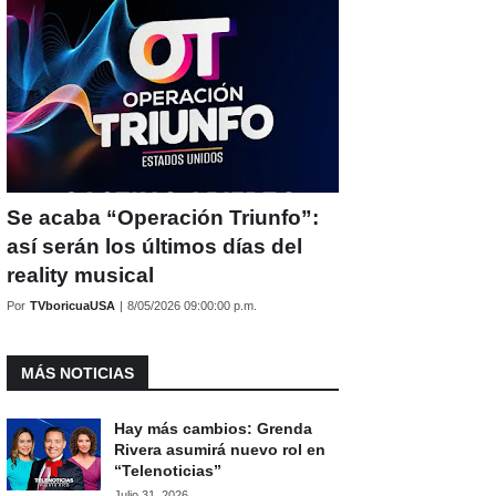
Se acaba “Operación Triunfo”:
así serán los últimos días del
reality musical
Por
TVboricuaUSA
|
8/05/2026 09:00:00 p.m.
MÁS NOTICIAS
Hay más cambios: Grenda
Rivera asumirá nuevo rol en
“Telenoticias”
Julio 31, 2026