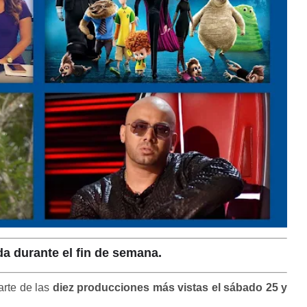
da durante el fin de semana.
arte de las
diez producciones más vistas
el sábado 25 y