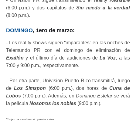
- Univision PR sigue transmitiendo el reality
Resistiré
(6:00 p.m.) y dos capítulos de
Sin miedo a la verdad
(8:00 p.m.).
DOMINGO
, 1ero de marzo:
- Los reality shows siguen “imparables” en las noches de
Telemundo PR con el domingo de eliminación de
Exatlón
y el último día de audiciones de
La Voz
, a las
7:00 y 9:00 p.m., respectivamente.
- Por otra parte, Univision Puerto Rico transmitirá, luego
de
Los Simspon
(6:00 p.m.), dos horas de
Cuna de
Lobos
(7:00 p.m.). Además, en
Domingo Estelar
se verá
la película
Nosotros los nobles
(9:00 p.m.).
*Sujeto a cambios sin previo aviso.