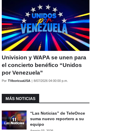
Univision y WAPA se unen para
el concierto benéfico “Unidos
por Venezuela”
Por
TVboricuaUSA
|
8/07/2026 04:00:00 p.m.
MÁS NOTICIAS
“Las Noticias” de TeleOnce
suma nuevo reportero a su
equipo
Agosto 03, 2026