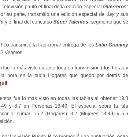
elevisión pautó el final de la edición especial
Guerreros:
or su parte, transmitió una edición especial de
Jay y sus
do
y el final del concurso
Súper Talentos
, segmento que se
ico transmitió la tradicional entrega de los
Latin Grammy
gs? Veamos.
o fue lo más visto durante toda su transmisión (dos horas y
ia hora en la tabla Hogares que quedó por detrás de
uí!
lentos fue lo más visto en todas las tablas al obtener 19.3
49 y 8.7 en Personas 18-49. El especial sobre la isla
car al sumar: 16.2 (Hogares), 8.2 (Mujeres 18-49) y 6.6
sición.
o por Univisión Puerto Rico promedió una puntuación, entre