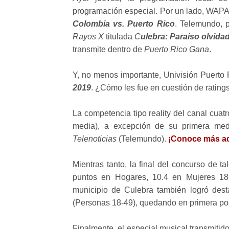
programación especial. Por un lado, WAPA T
Colombia vs. Puerto Rico
. Telemundo, p
Rayos X
titulada
C
ulebra: Paraíso olvida
transmite dentro de
Puerto Rico Gana
.
Y, no menos importante, Univisión Puerto R
2019
. ¿Cómo les fue en cuestión de ratin
La competencia tipo reality del canal cuatr
media), a excepción de su primera med
Telenoticias
(Telemundo).
¡Conoce más aq
Mientras tanto, la final del concurso de ta
puntos en Hogares, 10.4 en Mujeres 18-
municipio de Culebra también logró desta
(Personas 18-49), quedando en primera po
Finalmente, el especial musical transmitid