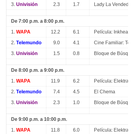
3.
Univisión
2.3
1.7
Lady La Vendedor
De 7:00 p.m. a 8:00 p.m.
1.
WAPA
12.2
6.1
Película: Inkheart
2.
Telemundo
9.0
4.1
Cine Familiar: Teen
3.
Univisión
1.5
0.8
Bloque de Búsque
De 8:00 p.m. a 9:00 p.m.
1.
WAPA
11.9
6.2
Película: Elektra
2.
Telemundo
7.4
4.5
El Chema
3.
Univisión
2.3
1.0
Bloque de Búsque
De 9:00 p.m. a 10:00 p.m.
1.
WAPA
11.8
6.0
Película: Elektra