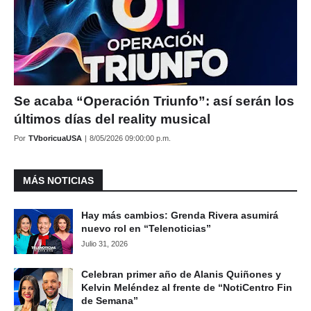
Se acaba “Operación Triunfo”: así serán los
últimos días del reality musical
Por
TVboricuaUSA
|
8/05/2026 09:00:00 p.m.
MÁS NOTICIAS
Hay más cambios: Grenda Rivera asumirá
nuevo rol en “Telenoticias”
Julio 31, 2026
Celebran primer año de Alanis Quiñones y
Kelvin Meléndez al frente de “NotiCentro Fin
de Semana”