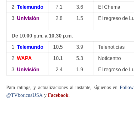
2.
Telemundo
7.1
3.6
El Chema
3.
Univisión
2.8
1.5
El regreso de Luc
De 10:00 p.m. a 10:30 p.m.
1.
Telemundo
10.5
3.9
Telenoticias
2.
WAPA
10.1
5.3
Noticentro
3.
Univisión
2.4
1.9
El regreso de Luc
Para ratings, y actualizaciones al instante, síguenos en
Follow
@TVboricuaUSA
y
Facebook
.