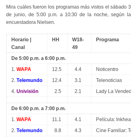
Mira cuáles fueron los programas más vistos el sábado 3
de junio, de 5:00 p.m. a 10:30 de la noche, según la
encuestadora Nielsen.
Horario |
HH
W18-
Programa
Canal
49
De 5:00 p.m. a 6:00 p.m.
1.
WAPA
12.5
4.4
Noticentro
2.
Telemundo
12.4
3.1
Telenoticias
4.
Univisión
2.5
2.1
Lady La Vendedor
De 6:00 p.m. a 7:00 p.m.
1.
WAPA
11.1
4.1
Película: Inkheart
2.
Telemundo
8.8
4.3
Cine Familiar: Teen