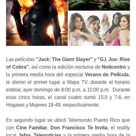
Las películas
"Jack: The Giant Slayer"
y
"G.I. Joe: Rise
of Cobra"
, así como la edición nocturna de
Noticentro
y
la primera media hora del especial
Verano de Película
,
le dieron el primer lugar a Wapa TV, durante el horario
estelar, ayer domingo de 6:00 p.m. a 11:00 p.m. Durante
esas cinco horas, el canal cuatro sumó 15.0 y 7.6, en
Hogares y Mujeres 18-49, respectivamente.
En segundo lugar se ubicó Telemundo Puerto Rico que
con
Cine Familiar
,
Don Francisco Te Invita
, el reality
local
Jefas
,
Telenoticias
y la primera media hora de la