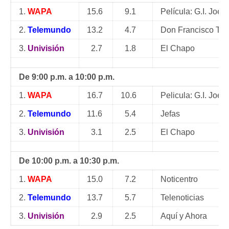
1.
WAPA
15.6
9.1
Película: G.I. Joe:
2.
Telemundo
13.2
4.7
Don Francisco Te I
3.
Univisión
2.7
1.8
El Chapo
De 9:00 p.m. a 10:00 p.m.
1.
WAPA
16.7
10.6
Pelicula: G.I. Joe:
2.
Telemundo
11.6
5.4
Jefas
3.
Univisión
3.1
2.5
El Chapo
De 10:00 p.m. a 10:30 p.m.
1.
WAPA
15.0
7.2
Noticentro
2.
Telemundo
13.7
5.7
Telenoticias
3.
Univisión
2.9
2.5
Aquí y Ahora