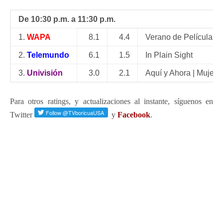
De 10:30 p.m. a 11:30 p.m.
1.
WAPA
8.1
4.4
Verano de Película 2
2.
Telemundo
6.1
1.5
In Plain Sight
3.
Univisión
3.0
2.1
Aquí y Ahora | Mujere
Para otros ratings, y actualizaciones al instante, síguenos en
Twitter
y
Facebook
.