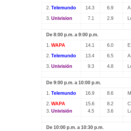
2.
Telemundo
14.3
6.9
A
3.
Univision
7.1
2.9
L
De 8:00 p.m. a 9:00 p.m.
1.
WAPA
14.1
6.0
E
2.
Telemundo
13.4
6.5
A
3.
Univisión
9.3
4.8
L
De 9:00 p.m. a 10:00 p.m.
1.
Telemundo
16.9
8.6
M
2.
WAPA
15.6
8.2
C
3.
Univisión
4.5
3.6
L
De 10:00 p.m. a 10:30 p.m.