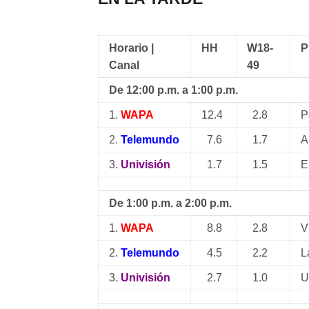
Horario |
HH
W18-
P
Canal
49
De 12:00 p.m. a 1:00 p.m.
1.
WAPA
12.4
2.8
P
2.
Telemundo
7.6
1.7
A
3.
Univisión
1.7
1.5
E
De 1:00 p.m. a 2:00 p.m.
1.
WAPA
8.8
2.8
V
2.
Telemundo
4.5
2.2
L
3.
Univisión
2.7
1.0
U