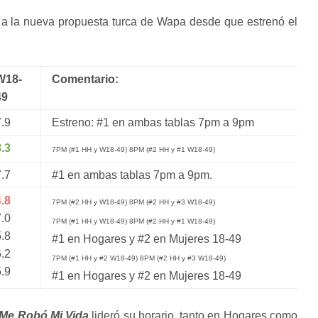
o a la nueva propuesta turca de Wapa desde que estrenó el
W18-
Comentario:
49
7.9
Estreno: #1 en ambas tablas 7pm a 9pm
8.3
7PM (#1 HH y W18-49) 8PM (#2 HH y #1 W18-49)
7.7
#1 en ambas tablas 7pm a 9pm.
4.8
7PM (#2 HH y W18-49) 8PM (#2 HH y #3 W18-49)
7.0
7PM (#1 HH y W18-49) 8PM (#2 HH y #1 W18-49)
5.8
#1 en Hogares y #2 en Mujeres 18-49
6.2
7PM (#1 HH y #2 W18-49) 8PM (#2 HH y #3 W18-49)
5.9
#1 en Hogares y #2 en Mujeres 18-49
Me Robó Mi Vida
lideró su horario, tanto en Hogares como