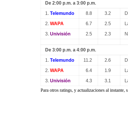
De 2:00 p.m. a 3:00 p.m.
1.
Telemundo
8.8
3.2
D
2.
WAPA
6.7
2.5
L
3.
Univisión
2.5
2.3
N
De 3:00 p.m. a 4:00 p.m.
1.
Telemundo
11.2
2.6
D
2.
WAPA
6.4
1.9
L
3.
Univisión
4.3
3.1
L
Para otros ratings, y actualizaciones al instante,