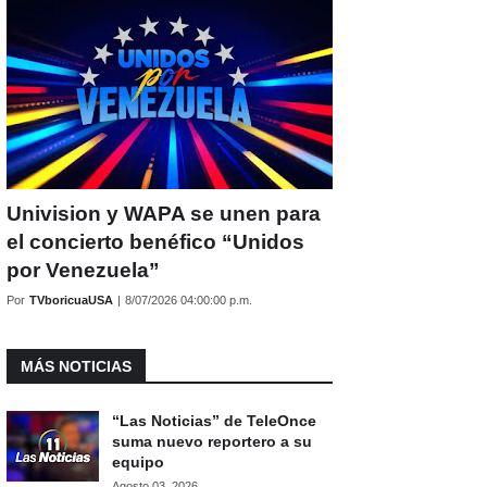
Univision y WAPA se unen para
el concierto benéfico “Unidos
por Venezuela”
Por
TVboricuaUSA
|
8/07/2026 04:00:00 p.m.
MÁS NOTICIAS
“Las Noticias” de TeleOnce
suma nuevo reportero a su
equipo
Agosto 03, 2026