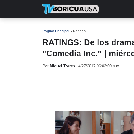
INICIO
NOTICIAS
EN TV
RE
Página Principal
Ratings
RATINGS: De los dramas
"Comedia Inc." | miérco
Por
Miguel Torres
|
4/27/2017 06:03:00 p.m.