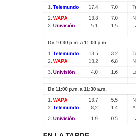
1.
Telemundo
17.4
7.0
T
2.
WAPA
13.8
7.0
N
3.
Univisión
5.1
1.5
L
De 10:30 p.m. a 11:00 p.m.
1.
Telemundo
13.5
3.2
T
2.
WAPA
13.2
6.8
N
3.
Univisión
4.0
1.6
L
De 11:00 p.m. a 11:30 a.m.
1.
WAPA
13.7
5.5
N
2.
Telemundo
8,2
1.4
A
3.
Univisión
1.9
0.5
L
EN LA TARDE