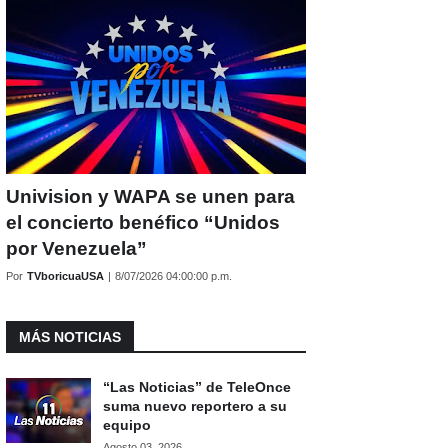
Univision y WAPA se unen para
el concierto benéfico “Unidos
por Venezuela”
Por
TVboricuaUSA
|
8/07/2026 04:00:00 p.m.
MÁS NOTICIAS
“Las Noticias” de TeleOnce
suma nuevo reportero a su
equipo
Agosto 03, 2026