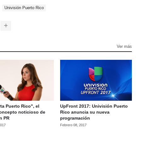
Univisión Puerto Rico
Ver más
ta Puerto Rico", el
UpFront 2017: Univisión Puerto
oncepto noticioso de
Rico anuncia su nueva
ón PR
programación
2017
Febrero 08, 2017