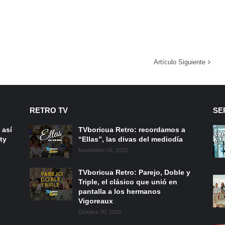
Artículo Siguiente
RETRO TV
SE
 así
TVboricua Retro: recordamos a
ty
“Ellas”, las divas del mediodía
Noviembre 06, 2025
TVboricua Retro: Parejo, Doble y
Triple, el clásico que unió en
pantalla a los hermanos
Vigoreaux
Octubre 30, 2025