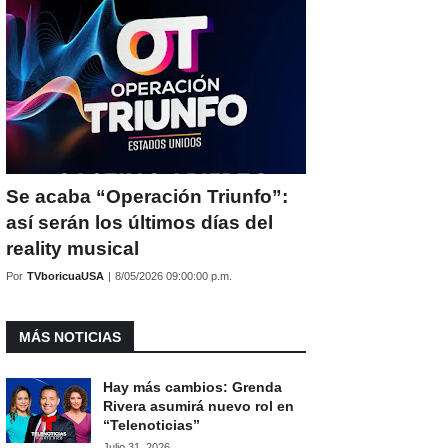
Se acaba “Operación Triunfo”:
así serán los últimos días del
reality musical
Por
TVboricuaUSA
|
8/05/2026 09:00:00 p.m.
MÁS NOTICIAS
Hay más cambios: Grenda
Rivera asumirá nuevo rol en
“Telenoticias”
Julio 31, 2026