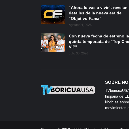
“Ahora lo vas a vivir”: revelan
detalles de la nueva era de
“Objetivo Fama”
Agosto 04, 2026
Con nueva fecha de estreno la
quinta temporada de “Top Che
VIP”
Julio 30, 2026
SOBRE NO
TVboricuaUSA e
hispana de EE.
Noticias sobre
movimientos de