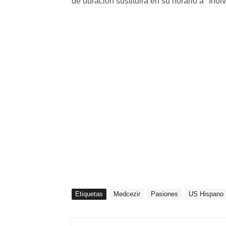
de duración sustituirá en su horario a "Inolv
Etiquetas
Medcezir
Pasiones
US Hispano