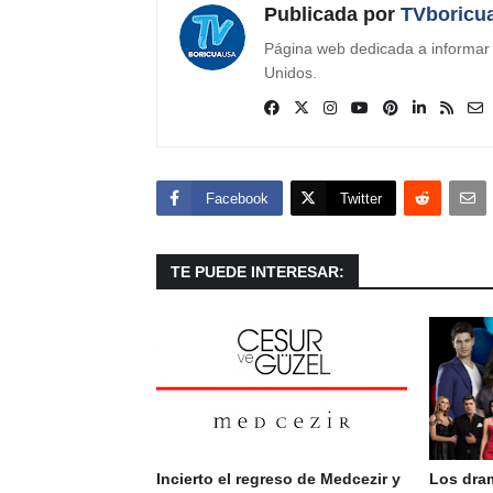
Publicada por
TVboricu
Página web dedicada a informar s
Unidos.
Facebook
Twitter
TE PUEDE INTERESAR:
Incierto el regreso de Medcezir y
Los dra