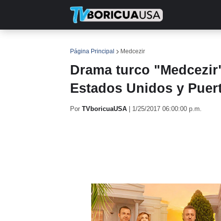
INICIO
NOTICIAS
EN TV
RE
Página Principal
Medcezir
Drama turco "Medcezir"
Estados Unidos y Puer
Por
TVboricuaUSA
|
1/25/2017 06:00:00 p.m.