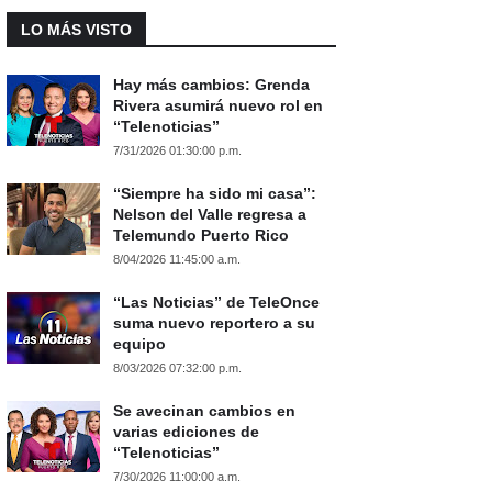
LO MÁS VISTO
Hay más cambios: Grenda
Rivera asumirá nuevo rol en
“Telenoticias”
7/31/2026 01:30:00 p.m.
“Siempre ha sido mi casa”:
Nelson del Valle regresa a
Telemundo Puerto Rico
8/04/2026 11:45:00 a.m.
“Las Noticias” de TeleOnce
suma nuevo reportero a su
equipo
8/03/2026 07:32:00 p.m.
Se avecinan cambios en
varias ediciones de
“Telenoticias”
7/30/2026 11:00:00 a.m.