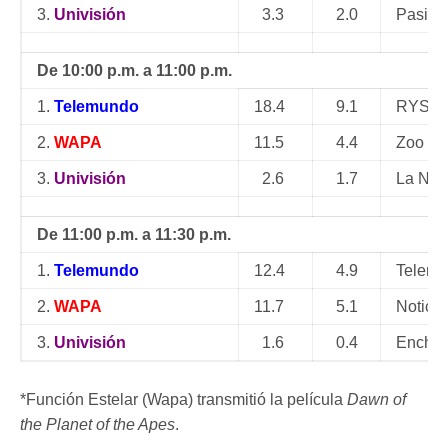
3.
Univisión
3.3
2.0
Pasión
De 10:00 p.m. a 11:00 p.m.
1.
Telemundo
18.4
9.1
RYSA |
2.
WAPA
11.5
4.4
Zoo (F
3.
Univisión
2.6
1.7
La Noc
De 11:00 p.m. a 11:30 p.m.
1.
Telemundo
12.4
4.9
Telenot
2.
WAPA
11.7
5.1
Noticen
3.
Univisión
1.6
0.4
Enchuf
*Función Estelar (Wapa) transmitió la película
Dawn of
the Planet of the Apes
.