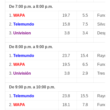
De 7:00 p.m. a 8:00 p.m.
1.
WAPA
19.7
5.5
Función
2.
Telemundo
15.8
7.5
Silvan
3.
Univision
3.8
3.4
Desper
De 8:00 p.m. a 9:00 p.m.
1.
Telemundo
23.7
15.4
Raymon
2.
WAPA
19.5
6.5
Funció
3.
Univisión
3.8
2.9
Tres V
De 9:00 p.m. a 10:00 p.m.
1.
Telemundo
23.8
15.5
Raymon
2.
WAPA
18.1
7.8
Función