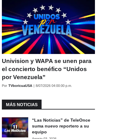
Univision y WAPA se unen para
el concierto benéfico “Unidos
por Venezuela”
Por
TVboricuaUSA
|
8/07/2026 04:00:00 p.m.
MÁS NOTICIAS
“Las Noticias” de TeleOnce
suma nuevo reportero a su
equipo
Agosto 03, 2026