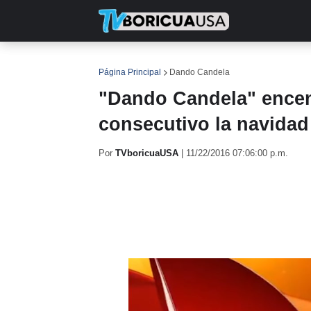
INICIO
NOTICIAS
EN TV
RE
Página Principal
Dando Candela
"Dando Candela" encen
consecutivo la navidad
Por
TVboricuaUSA
|
11/22/2016 07:06:00 p.m.