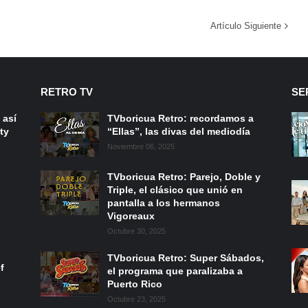
Artículo Siguiente
RETRO TV
SE
 así
TVboricua Retro: recordamos a
ty
“Ellas”, las divas del mediodía
Noviembre 06, 2025
TVboricua Retro: Parejo, Doble y
Triple, el clásico que unió en
pantalla a los hermanos
Vigoreaux
Octubre 30, 2025
TVboricua Retro: Super Sábados,
f
el programa que paralizaba a
Puerto Rico
Octubre 23, 2025