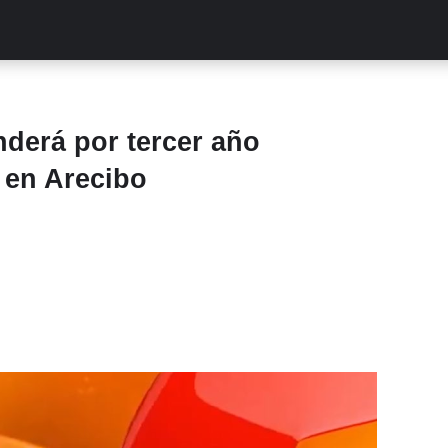
ALITIES
TURCAS
STREAMING
EXCLUSIVAS
RETR
derá por tercer año
 en Arecibo