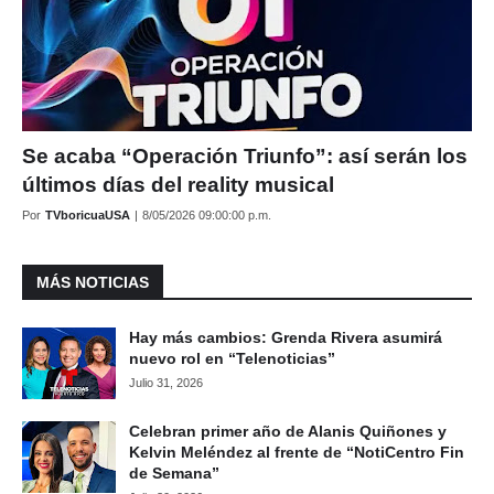
Se acaba “Operación Triunfo”: así serán los
últimos días del reality musical
Por
TVboricuaUSA
|
8/05/2026 09:00:00 p.m.
MÁS NOTICIAS
Hay más cambios: Grenda Rivera asumirá
nuevo rol en “Telenoticias”
Julio 31, 2026
Celebran primer año de Alanis Quiñones y
Kelvin Meléndez al frente de “NotiCentro Fin
de Semana”