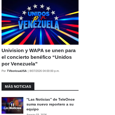
Univision y WAPA se unen para
el concierto benéfico “Unidos
por Venezuela”
Por
TVboricuaUSA
|
8/07/2026 04:00:00 p.m.
MÁS NOTICIAS
“Las Noticias” de TeleOnce
suma nuevo reportero a su
equipo
Agosto 03, 2026