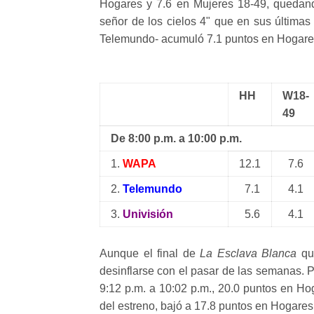
Hogares y 7.6 en Mujeres 18-49, quedan
señor de los cielos 4" que en sus últimas
Telemundo- acumuló 7.1 puntos en Hogares
HH
W18-
49
De 8:00 p.m. a 10:00 p.m.
1.
WAPA
12.1
7.6
2.
Telemundo
7.1
4.1
3.
Univisión
5.6
4.1
Aunque el final de
La Esclava Blanca
que
desinflarse con el pasar de las semanas. Po
9:12 p.m. a 10:02 p.m., 20.0 puntos en H
del estreno, bajó a 17.8 puntos en Hogares