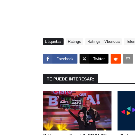
Etiquetas
Ratings
Ratings TVboricua
Tele
Facebook
Twitter
TE PUEDE INTERESAR: