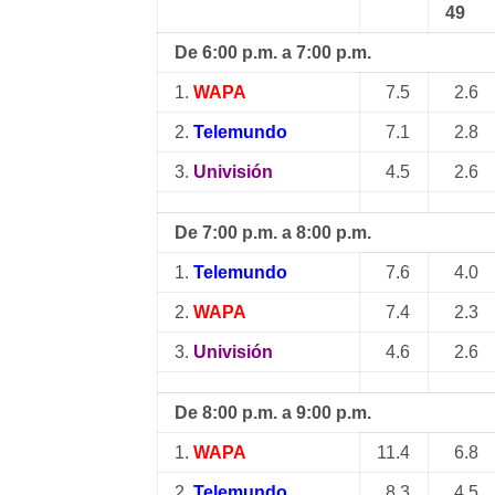
49
De 6:00 p.m. a 7:00 p.m.
1.
WAPA
7.5
2.6
2.
Telemundo
7.1
2.8
3.
Univisión
4.5
2.6
De 7:00 p.m. a 8:00 p.m.
1.
Telemundo
7.6
4.0
2.
WAPA
7.4
2.3
3.
Univisión
4.6
2.6
De 8:00 p.m. a 9:00 p.m.
1.
WAPA
11.4
6.8
2.
Telemundo
8.3
4.5