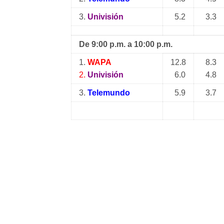
3.
Univisión
5.2
3.3
De 9:00 p.m. a 10:00 p.m.
1.
WAPA
12.8
8.3
2.
Univisión
6.0
4.8
3.
Telemundo
5.9
3.7