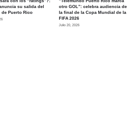
ará con los “ratings”?:
“Telemundo Puerto Rico marca
anuncia su salida del
otro GOL”: celebra audiencia de
 de Puerto Rico
la final de la Copa Mundial de la
FIFA 2026
26
Julio 20, 2026