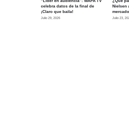
“Líder en audiencia”: WAPA TV
¿Qué pas
celebra datos de la final de
Nielsen 
¡Claro que baila!
mercado
Julio 29, 2026
Julio 23, 20