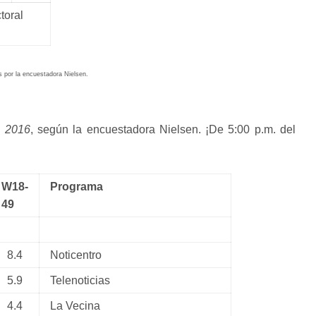
toral
s por la encuestadora Nielsen.
e 2016
, según la encuestadora Nielsen. ¡De 5:00 p.m. del
W18-
Programa
49
8.4
Noticentro
5.9
Telenoticias
4.4
La Vecina