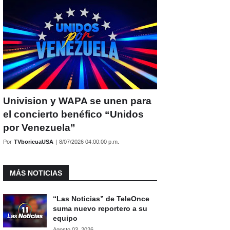
Univision y WAPA se unen para
el concierto benéfico “Unidos
por Venezuela”
Por
TVboricuaUSA
|
8/07/2026 04:00:00 p.m.
MÁS NOTICIAS
“Las Noticias” de TeleOnce
suma nuevo reportero a su
equipo
Agosto 03, 2026