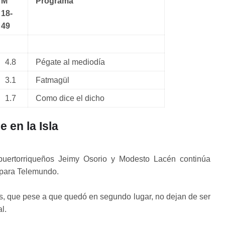
M
Programa
18-
49
4.8
Pégate al mediodía
3.1
Fatmagül
1.7
Como dice el dicho
 en la Isla
puertorriqueños Jeimy Osorio y Modesto Lacén continúa
 para Telemundo.
os, que pese a que quedó en segundo lugar, no dejan de ser
l.