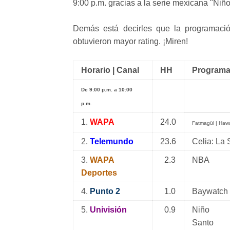
9:00 p.m. gracias a la serie mexicana "Ni
Demás está decirles que la programac
obtuvieron mayor rating. ¡Miren!
Horario | Canal
HH
Program
De 9:00 p.m. a 10:00
p.m.
1.
WAPA
24.0
Fatmagül | Hawa
2.
Telemundo
23.6
Celia: La 
3.
WAPA
2.3
NBA
Deportes
4.
Punto 2
1.0
Baywatch
5.
Univisión
0.9
Niño
Santo