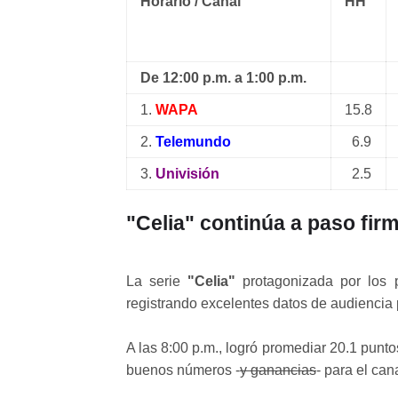
Horario / Canal
HH
De 12:00 p.m. a 1:00 p.m.
1.
WAPA
15.8
2.
Telemundo
6.9
3.
Univisión
2.5
"Celia" continúa a paso firme
La serie
"Celia"
protagonizada por los 
registrando excelentes datos de audiencia
A las 8:00 p.m., logró promediar 20.1 punt
buenos números -
y ganancias
- para el cana