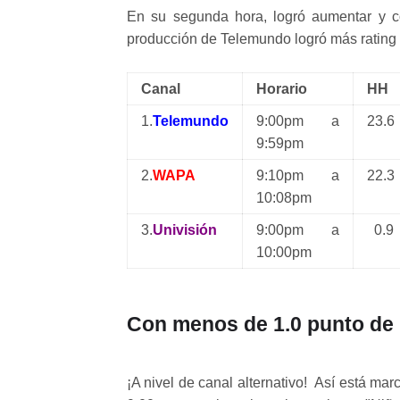
En su segunda hora, logró aumentar y c
producción de Telemundo logró más rating qu
Canal
Horario
HH
1.
Telemundo
9:00pm a
23.6
9:59pm
2.
WAPA
9:10pm a
22.3
10:08pm
3.
Univisión
9:00pm a
0.9
10:00pm
Con menos de 1.0 punto de r
¡A nivel de canal alternativo! Así está mar