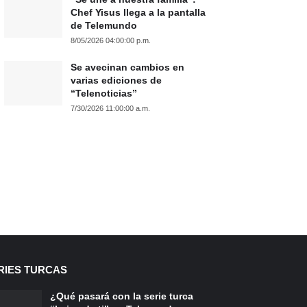
Chef Yisus llega a la pantalla
de Telemundo
8/05/2026 04:00:00 p.m.
Se avecinan cambios en
varias ediciones de
“Telenoticias”
7/30/2026 11:00:00 a.m.
RIES TURCAS
¿Qué pasará con la serie turca