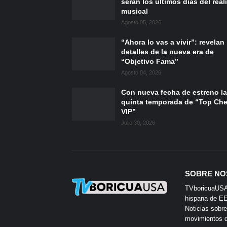
serán los últimos días del reali
musical
Agosto 05, 2026
“Ahora lo vas a vivir”: revelan
detalles de la nueva era de
“Objetivo Fama”
Agosto 04, 2026
Con nueva fecha de estreno la
quinta temporada de “Top Che
VIP”
Julio 30, 2026
SOBRE NO
TVboricuaUSA e
hispana de EE.
Noticias sobre
movimientos de