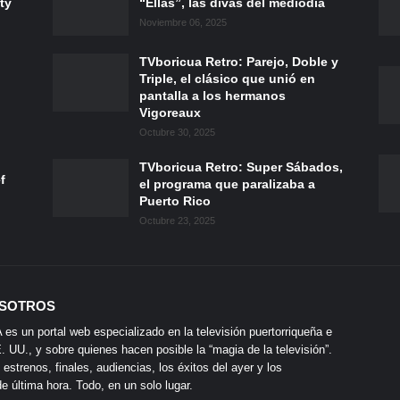
ty
“Ellas”, las divas del mediodía
Noviembre 06, 2025
TVboricua Retro: Parejo, Doble y
Triple, el clásico que unió en
pantalla a los hermanos
Vigoreaux
Octubre 30, 2025
TVboricua Retro: Super Sábados,
f
el programa que paralizaba a
Puerto Rico
Octubre 23, 2025
SOTROS
s un portal web especializado en la televisión puertorriqueña e
 UU., y sobre quienes hacen posible la “magia de la televisión”.
 estrenos, finales, audiencias, los éxitos del ayer y los
 última hora. Todo, en un solo lugar.