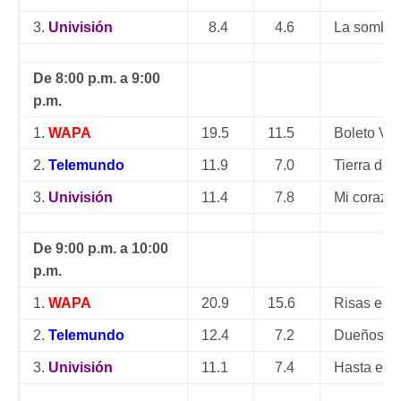
3.
Univisión
8.4
4.6
La sombra
De 8:00 p.m. a 9:00
p.m.
1.
WAPA
19.5
11.5
Boleto VIP
2.
Telemundo
11.9
7.0
Tierra de
3.
Univisión
11.4
7.8
Mi corazón
De 9:00 p.m. a 10:00
p.m.
1.
WAPA
20.9
15.6
Risas en
2.
Telemundo
12.4
7.2
Dueños de
3.
Univisión
11.1
7.4
Hasta el f