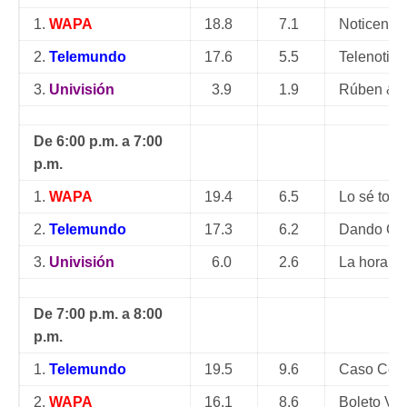
1.
WAPA
18.8
7.1
Noticentro
2.
Telemundo
17.6
5.5
Telenotici
3.
Univisión
3.9
1.9
Rúben & 
De 6:00 p.m. a 7:00
p.m.
1.
WAPA
19.4
6.5
Lo sé todo
2.
Telemundo
17.3
6.2
Dando Ca
3.
Univisión
6.0
2.6
La hora d
De 7:00 p.m. a 8:00
p.m.
1.
Telemundo
19.5
9.6
Caso Cerra
2.
WAPA
16.1
8.6
Boleto VIP