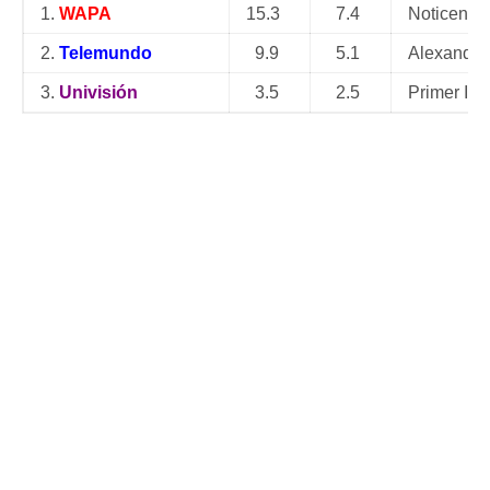
1.
WAPA
15.3
7.4
Noticentro
2.
Telemundo
9.9
5.1
Alexandra
3.
Univisión
3.5
2.5
Primer Im