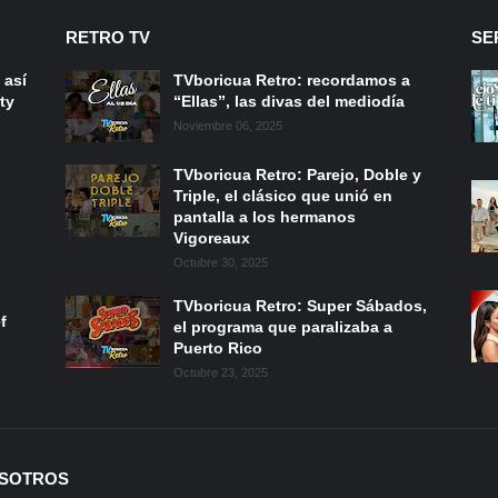
RETRO TV
SE
 así
TVboricua Retro: recordamos a
ty
“Ellas”, las divas del mediodía
Noviembre 06, 2025
TVboricua Retro: Parejo, Doble y
Triple, el clásico que unió en
pantalla a los hermanos
Vigoreaux
Octubre 30, 2025
TVboricua Retro: Super Sábados,
f
el programa que paralizaba a
Puerto Rico
Octubre 23, 2025
SOTROS