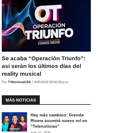
Se acaba “Operación Triunfo”:
así serán los últimos días del
reality musical
Por
TVboricuaUSA
|
8/05/2026 09:00:00 p.m.
MÁS NOTICIAS
Hay más cambios: Grenda
Rivera asumirá nuevo rol en
“Telenoticias”
Julio 31, 2026