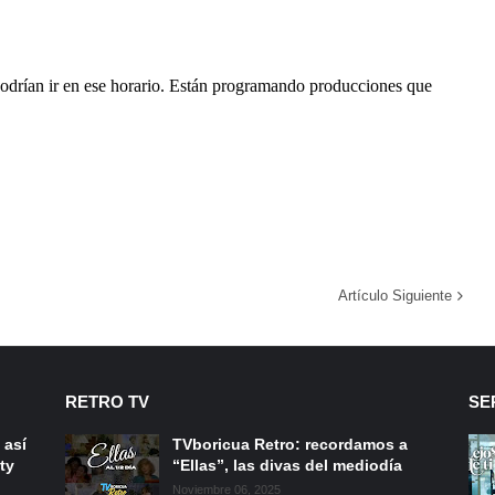
Artículo Siguiente
RETRO TV
SE
 así
TVboricua Retro: recordamos a
ty
“Ellas”, las divas del mediodía
Noviembre 06, 2025