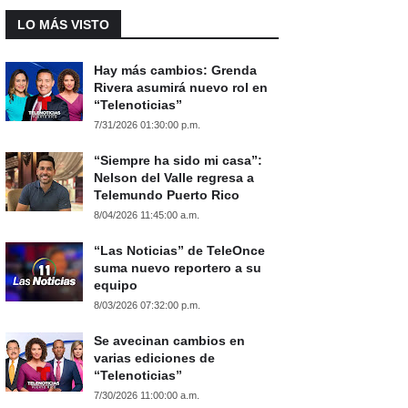
LO MÁS VISTO
Hay más cambios: Grenda
Rivera asumirá nuevo rol en
“Telenoticias”
7/31/2026 01:30:00 p.m.
“Siempre ha sido mi casa”:
Nelson del Valle regresa a
Telemundo Puerto Rico
8/04/2026 11:45:00 a.m.
“Las Noticias” de TeleOnce
suma nuevo reportero a su
equipo
8/03/2026 07:32:00 p.m.
Se avecinan cambios en
varias ediciones de
“Telenoticias”
7/30/2026 11:00:00 a.m.