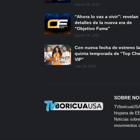
Agosto 05, 2026
“Ahora lo vas a vivir”: revelan
detalles de la nueva era de
“Objetivo Fama”
Agosto 04, 2026
Con nueva fecha de estreno la
quinta temporada de “Top Che
VIP”
Julio 30, 2026
SOBRE NO
TVboricuaUSA e
hispana de EE.
Noticias sobre
movimientos de